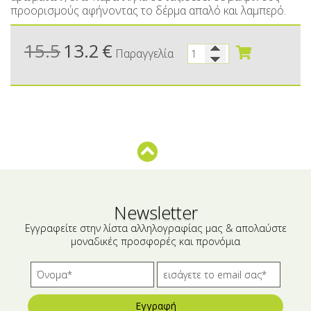
Μικρές ξενοδοχειακές συσκευασίες
Βούτυρα-Ταχίνι-Αλείμματα
προορισμούς αφήνοντας το δέρμα απαλό και λαμπερό.
Αλμυρά snacks
Κεραλοιφές
15.5
13.2
€
Παραγγελία
Set Καλλυντικών
Τουρσιά
Ροφήματα
Μακιγιάζ
Ελαιόλαδο
Αλάτι
Αλόη
Αλίπαστα Ψαρικά
Newsletter
Διάφορα
Εγγραφείτε στην λίστα αλληλογραφίας μας & απολαύστε
μοναδικές προσφορές και προνόμια
Έτοιμα Μείγματα
Εγγραφή