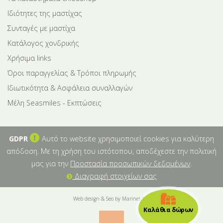
Ιδιότητες της μαστίχας
Συνταγές με μαστίχα
Κατάλογος χονδρικής
Χρήσιμα links
Όροι παραγγελίας & Τρόποι πληρωμής
Ιδιωτικότητα & Ασφάλεια συναλλαγών
Μέλη Seasmiles - Εκπτώσεις
GDPR
Αυτό το website χρησιμοποιεί cookies για καλύτερη
απόδοση. Με τη χρήση του ιστότοπου, αποδέχεστε την πολιτική
μας για την
Προστασία προσωπικών δεδομένων
.
Διαγραφή στοιχείων σας
Web design & Seo by Marinet Ltd
Καλάθια δώρων
︿