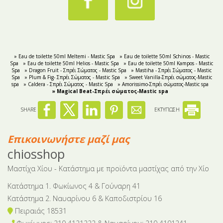
» Eau de toilette 50ml Meltemi - Mastic Spa
» Eau de toilette 50ml Schinos - Mastic
Spa
» Eau de toilette 50ml Helios - Mastic Spa
» Eau de toilette 50ml Kampos - Mastic
Spa
» Dragon Fruit - Σπρέι Σώματος - Mastic Spa
» Mastiha - Σπρέι Σώματος - Mastic
Spa
» Plum & Fig- Σπρέι Σώματος - Mastic Spa
» Sweet Vanilla-Σπρέι σώματος-Mastic
spa
» Caldera - Σπρέι Σώματος - Mastic Spa
» Amorissimo-Σπρέι σώματος-Mastic spa
» Magical Beat-Σπρέι σώματος-Mastic spa
SHARE
ΕΚΤΥΠΩΣΗ
Επικοινωνήστε μαζί μας
chiosshop
Μαστίχα Χίου - Κατάστημα με προϊόντα μαστίχας από την Χίο
Κατάστημα 1. Φωκίωνος 4 & Γούναρη 41
Κατάστημα 2. Ναυαρίνου 6 & Καποδιστρίου 16
Πειραιάς 18531