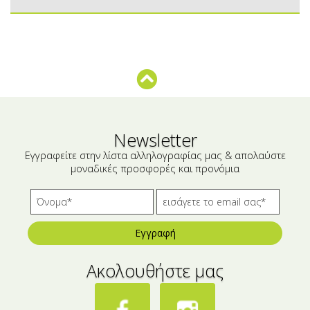
Μικρές ξενοδοχειακές συσκευασίες
Βούτυρα-Ταχίνι-Αλείμματα
Αλμυρά snacks
Κεραλοιφές
Set Καλλυντικών
Τουρσιά
Ροφήματα
Μακιγιάζ
Ελαιόλαδο
Newsletter
Αλάτι
Εγγραφείτε στην λίστα αλληλογραφίας μας & απολαύστε
μοναδικές προσφορές και προνόμια
Αλόη
Αλίπαστα Ψαρικά
Διάφορα
Εγγραφή
Έτοιμα Μείγματα
Ακολουθήστε μας