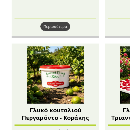
Περισσότερα
Γλυκό κουταλιού
Γλ
Περγαμόντο - Κοράκης
Τριαν
Μαρίνος