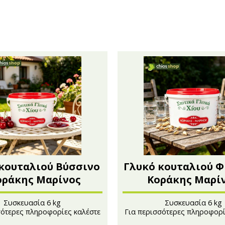
Aμυγδαλωτά
Μπράντυ
Μπάρες
Ρακόμελα
Ζαχαρούχοι Χυμοί - Σιρόπια
Λικέρ Επαγγελματικές συσ
Κουλουράκια Χιώτικα- Κουρκουμπίνια-
Μη αλκοολούχα - Αναψ
Μπισκότα
Σοκολάτες
Χαλβάς
κουταλιού Βύσσινο
Γλυκό κουταλιού Φι
Κοράκης Μαρίνος
Κοράκης Μαρί
Συσκευασία 6 kg
Συσκευασία 6 kg
σότερες πληροφορίες καλέστε
Για περισσότερες πληροφορί
στο 210 4121222
στο 210 4121222