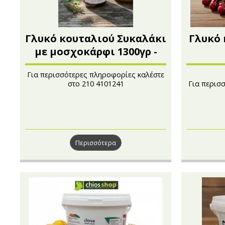
Γλυκό κουταλιού Συκαλάκι
Γλυκό 
με μοσχοκάρφι 1300γρ -
Citrus
Για περισσότερες πληροφορίες καλέστε
στο 210 4101241
Για περισ
Συσκευασία 1300γρ
Περισσότερα