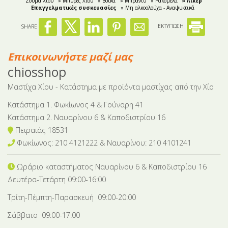
Σούμα Χίου
» Μπύρες Χίου
» Βότκα
» Μπράντυ
» Ρακόμελα
» Λικέρ
Επαγγελματικές συσκευασίες
» Μη αλκοολούχα - Αναψυκτικά
SHARE
ΕΚΤΥΠΩΣΗ
Επικοινωνήστε μαζί μας
chiosshop
Μαστίχα Χίου - Κατάστημα με προϊόντα μαστίχας από την Χίο
Κατάστημα 1. Φωκίωνος 4 & Γούναρη 41
Κατάστημα 2. Ναυαρίνου 6 & Καποδιστρίου 16
Πειραιάς 18531
Φωκίωνος: 210 4121222 & Nαυαρίνου: 210 4101241
Ωράριο καταστήματος Ναυαρίνου 6
& Καποδιστρίου 16
Δευτέρα-Tετάρτη 09:00-16:00
Τρίτη-Πέμπτη-Παρασκευή 09:00-20:00
Σάββατο 09:00-17:00