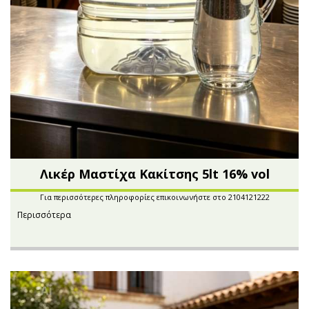
Μικρές ξενοδοχειακές συσκευασίες
Βούτυρα-Ταχίνι-Αλείμματα
Αλμυρά snacks
Κεραλοιφές
Set Καλλυντικών
Τουρσιά
Ροφήματα
Μακιγιάζ
Ελαιόλαδο
Αλάτι
Αλόη
Λικέρ Μαστίχα Κακίτσης 5lt 16% vol
Αλίπαστα Ψαρικά
Για περισσότερες πληροφορίες επικοινωνήστε στο 2104121222
Περισσότερα
Διάφορα
Έτοιμα Μείγματα