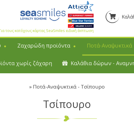
Καλάθ
Για τους κατόχους κάρτας SeaSmiles ειδική έκπτωση
ύ
Ζαχαρώδη προϊόντα
Ποτά-Αναψυκτικά
Ζαχαρώδη προϊόντα
Ποτά-Αναψυκτικά
ϊόντα χωρίς ζάχαρη
Καλάθια δώρων - Αναμν
ρμελάδες
Τσίκλες Χιώτικες
Λικέρ Χίου
Χιώτικες καραμέλες
Διάφορα Λικέρ
Ο
σίες Γλυκά
Μασουράκια Χιώτικα
Κρασιά Χίου
»
Ποτά-Αναψυκτικά - Τσίπουρο
ελάδες
Mπακλαβαδάκι με μαστίχα
Κρασιά SPRITZER
Ούζο ε
Τσίπουρο
 μαρμελάδες
Καρύδα με μαστίχα
Τσίπουρο
Kαρ
 Mastiha Deli
Πίτες Χίου
Σούμα Χίου
Τουρι
λάδες χωρίς
Παστέλια-Μαντολάτα-Γλειφιτζούρια
Μπύρες Χίου
Λουκούμια
Βότκα