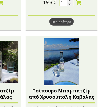
19.3
€
Περισσότερα
ατζίμ
Τσίπουρο Μπαμπατζίμ
άλας
από Χρυσούπολη Καβάλας