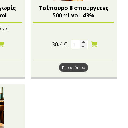
χωρίς
Τσίπουρο 8 σπουργιτες
0ml
500ml vol. 43%
 vol
30.4
€
Περισσότερα