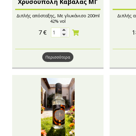
Χρυσούπολη Καβάλας ΜΓ
Διπλής απόσταξης, Με γλυκάνισο 200ml
Διπλής α
42% vol
7
€
1
Περισσότερα