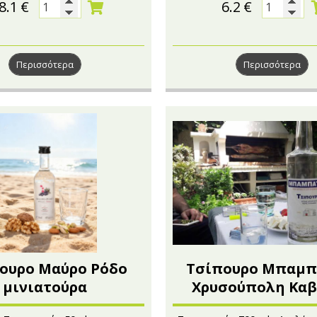
8.1
€
6.2
€
Περισσότερα
Περισσότερα
ουρο Μαύρο Ρόδο
Τσίπουρο Μπαμπ
μινιατούρα
Χρυσούπολη Καβ