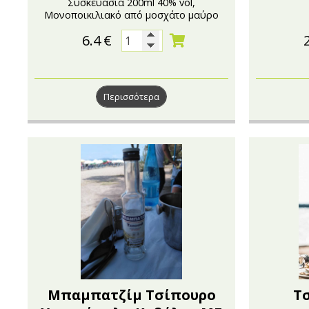
Συσκευασία 200ml 40% vol,
Μονοποικιλιακό από μοσχάτο μαύρο
Τυρνάβου, χωρίς γλυκάνισο
6.4
€
Περισσότερα
Μπαμπατζίμ Τσίπουρο
Τ