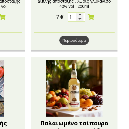
 απόσταξης
Διπλής απόσταξης , Xωρίς γλυκάνισο
 vol
40% vol 200ml
7
€
Περισσότερα
ής
Παλαιωμένο τσίπουρο