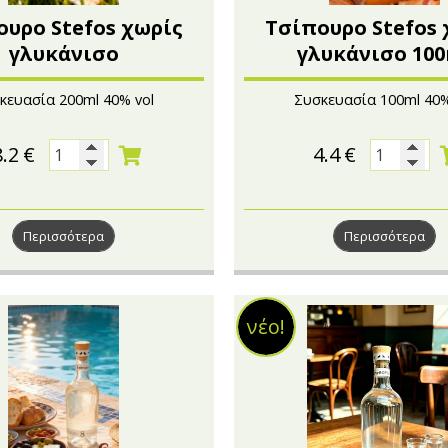
ουρο Stefos χωρίς
Τσίπουρο Stefos 
γλυκάνισο
γλυκάνισο 10
κευασία 200ml 40% vol
Συσκευασία 100ml 40%
8.2
€
4.4
€
Περισσότερα
Περισσότερα
νέο!