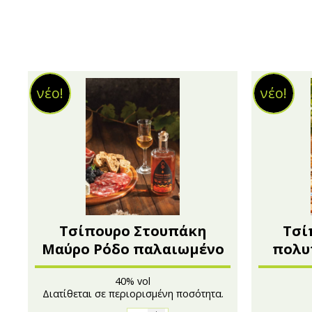
νέο!
νέο!
Τσίπουρο Στουπάκη
Τσί
Μαύρο Ρόδο παλαιωμένο
πολυ
500ml
γλυκά
40% vol
Διατίθεται σε περιορισμένη ποσότητα.