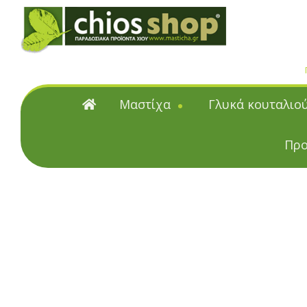
Μαστίχα
Γλυκά κουταλιο
Μαστίχα
Γλυκά κουταλιού
Προ
Φυσική μαστίχα Χίου
Γλυκά κουταλιού & μα
Μαστιχέλαια
Υποβρύχια
Επαγγελματικές Συσκευα
Κουταλιού και Μαρμ
Citrus γλυκά κουταλιού &
Γλυκά κουταλιού με μαστίχα
Γλυκά κουταλιού & Μαρμε
ζάχαρη