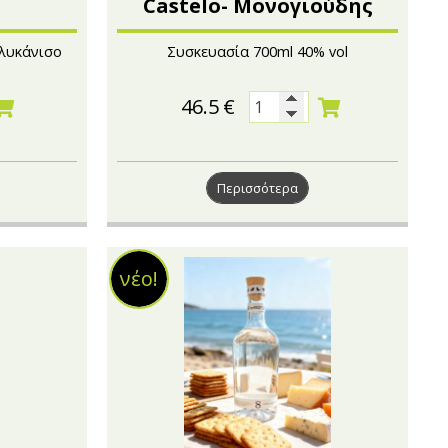
Castelo- Μονογιούδης
γλυκάνισο
Συσκευασία 700ml 40% vol
46.5
€
Περισσότερα
νέο!