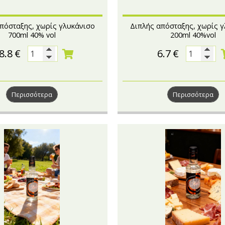
πόσταξης, χωρίς γλυκάνισο
Διπλής απόσταξης, χωρίς 
700ml 40% vol
200ml 40%vol
8.8
€
6.7
€
Περισσότερα
Περισσότερα