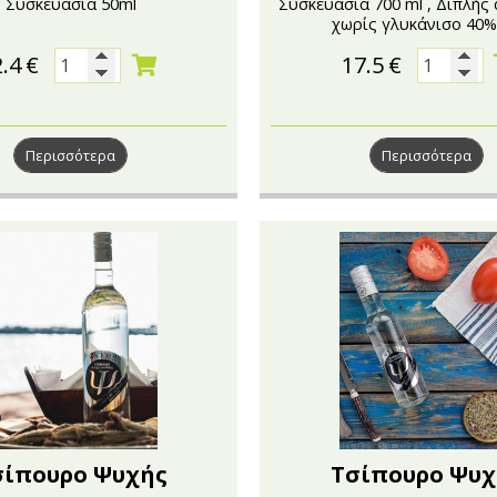
Συσκευασία 50ml
Συσκευασία 700 ml , Διπλής
χωρίς γλυκάνισο 40%
2.4
€
17.5
€
Περισσότερα
Περισσότερα
σίπουρο Ψυχής
Τσίπουρο Ψυχ