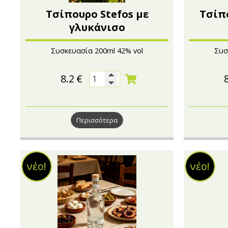
Τσίπουρο Stefos με
Τσίπ
γλυκάνισο
Συσκευασία 200ml 42% vol
Συσ
8.2
€
Περισσότερα
νέο!
νέο!