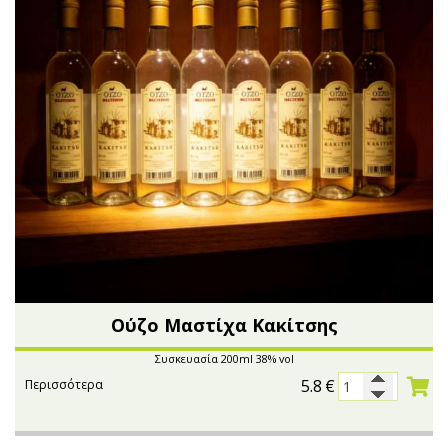
Ούζο Μαστίχα Κακίτσης
Συσκευασία 200ml 38% vol
5.8
€
Περισσότερα