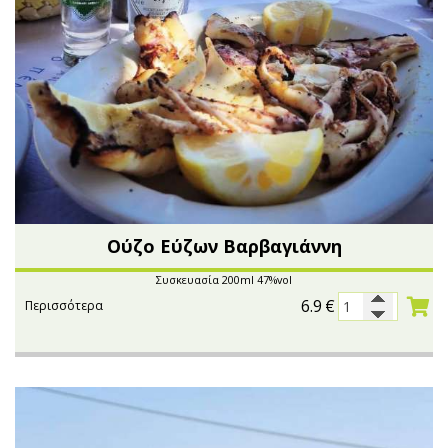
Ούζο Εύζων Βαρβαγιάννη
Συσκευασία 200ml 47%vol
6.9
€
Περισσότερα