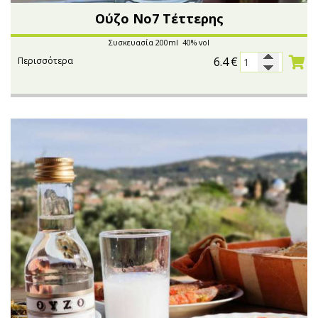
Ούζο Νο7 Τέττερης
Συσκευασία 200ml 40% vol
6.4
€
Περισσότερα