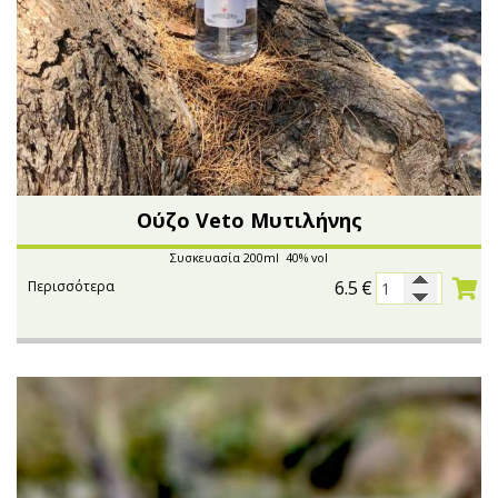
Ούζο Veto Μυτιλήνης
Συσκευασία 200ml 40% vol
6.5
€
Περισσότερα