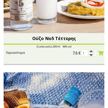
Oύζο Νο5 Τέττερης
Συσκευασία 200ml 46% vol
7.6
€
Περισσότερα