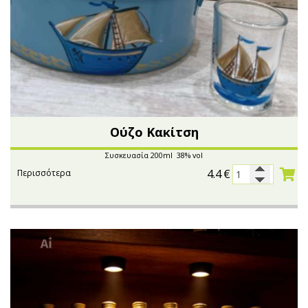
Oύζο Κακίτση
Συσκευασία 200ml 38% vol
4.4
€
Περισσότερα