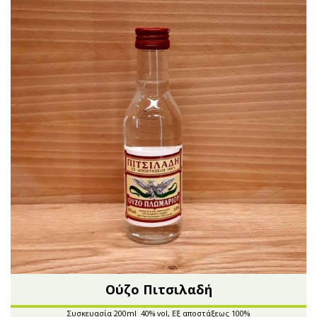
Ούζο Πιτσιλαδή
Συσκευασία 200ml 40% vol, Εξ αποστάξεως 100%