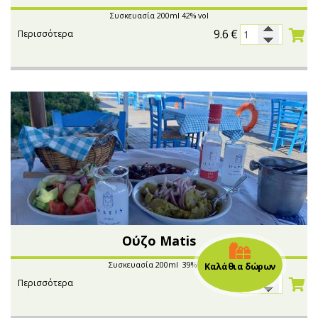
Συσκευασία 200ml 42% vol
9.6
€
Περισσότερα
Ούζο Μatis
Συσκευασία 200ml 39% vol
Καλάθια δώρων
4.5
€
Περισσότερα