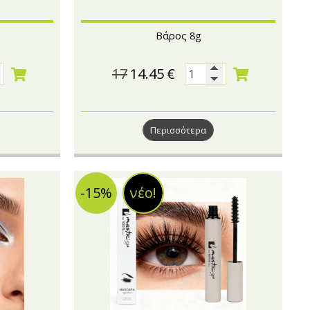
Βάρος 8g
17
14.45
€
Περισσότερα
-15%
νέο!