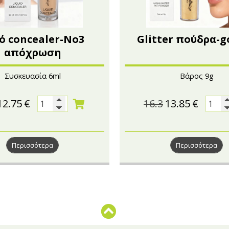
ό concealer-No3
Glitter πούδρα-g
απόχρωση
Συσκευασία 6ml
Βάρος 9g
12.75
€
16.3
13.85
€
Περισσότερα
Περισσότερα