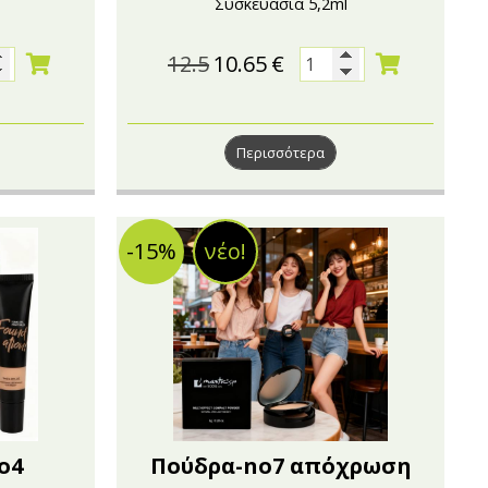
Συσκευασία 5,2ml
12.5
10.65
€
Περισσότερα
-15%
νέο!
o4
Πούδρα-no7 απόχρωση