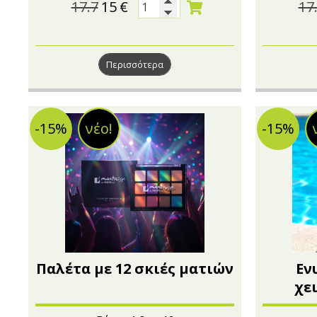
17.7
15
€
17
Περισσότερα
-15%
νέο!
-15%
Παλέτα με 12 σκιές ματιών
Εν
χε