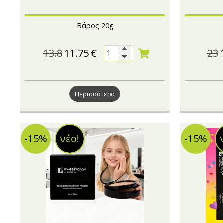
Βάρος 20g
13.8
11.75
€
23
Περισσότερα
-15%
νέο!
-15%