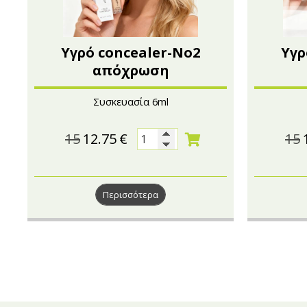
Υγρό concealer-No2
Υγρ
απόχρωση
Συσκευασία 6ml
15
12.75
€
15
Περισσότερα