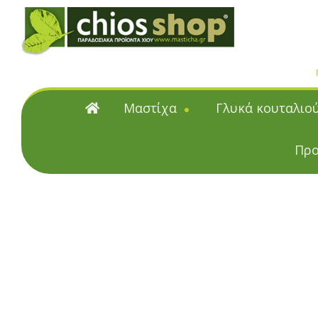
Μαστίχα
Γλυκά κουταλιο
Μαστίχα
Γλυκά κουταλιού
Προ
Φυσική μαστίχα Χίου
Γλυκά κουταλιού & μα
Μαστιχέλαια
Υποβρύχια
Επαγγελματικές Συσκευα
Κουταλιού και Μαρμ
Citrus γλυκά κουταλιού &
Γλυκά κουταλιού με μαστίχα
Γλυκά κουταλιού & Μαρμε
ζάχαρη