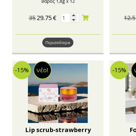
Βάρος 1,8g x 12
35
29.75
€
12.5
Περισσότερα
-15%
νέο!
-15%
Lip scrub-strawberry
F