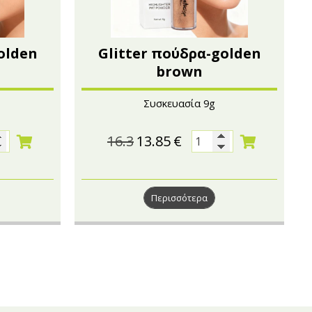
olden
Glitter πούδρα-golden
brown
Συσκευασία 9g
16.3
13.85
€
Περισσότερα