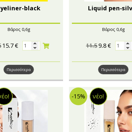
Eyeliner-black
Liquid pen-sil
Βάρος 0,6g
Βάρος 0,6g
5
15.7
€
11.5
9.8
€
Περισσότερα
Περισσότερα
νέο!
-15%
νέο!