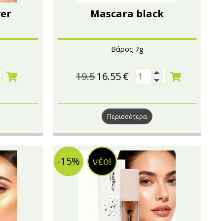
ver
Mascara black
Βάρος 7g
19.5
16.55
€
Περισσότερα
-15%
νέο!