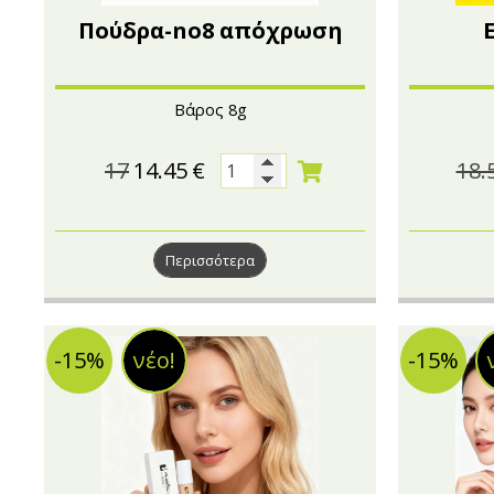
Πούδρα-no8 απόχρωση
Βάρος 8g
17
14.45
€
18.
Περισσότερα
-15%
νέο!
-15%