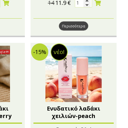
14
11.9
€
Περισσότερα
-15%
νέο!
άκι
Ενυδατικό λαδάκι
erry
χειλιών-peach