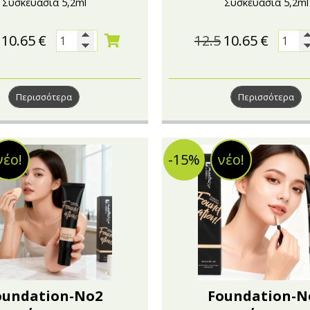
Συσκευασία 5,2ml
Συσκευασία 5,2ml
10.65
€
12.5
10.65
€
Περισσότερα
Περισσότερα
νέο!
-15%
νέο!
oundation-No2
Foundation-N