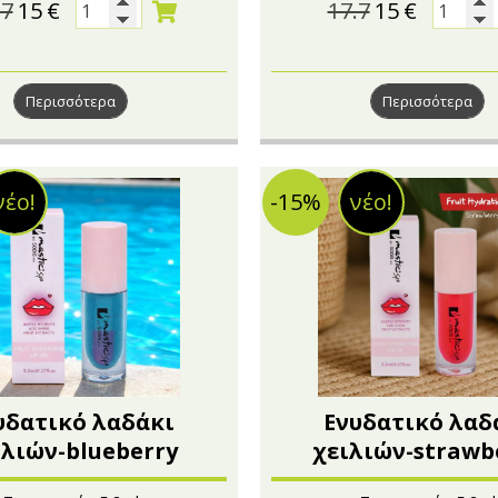
.7
15
€
17.7
15
€
Περισσότερα
Περισσότερα
νέο!
-15%
νέο!
υδατικό λαδάκι
Ενυδατικό λαδ
ιλιών-blueberry
χειλιών-strawb