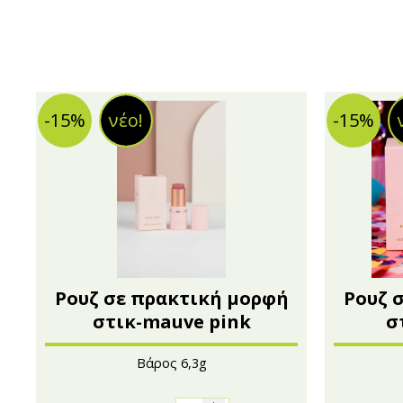
-15%
νέο!
-15%
Ρουζ σε πρακτική μορφή
Ρουζ 
στικ-mauve pink
σ
Βάρος 6,3g