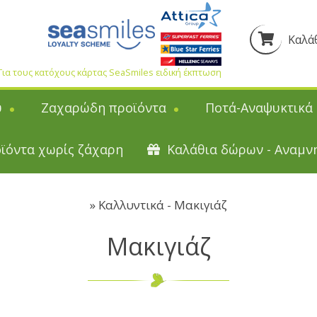
Καλάθ
Για τους κατόχους κάρτας SeaSmiles ειδική έκπτωση
ύ
Ζαχαρώδη προϊόντα
Ποτά-Αναψυκτικά
Ζαχαρώδη προϊόντα
Ποτά-Αναψυκτικά
ϊόντα χωρίς ζάχαρη
Καλάθια δώρων - Αναμν
ρμελάδες
Τσίκλες Χιώτικες
Λικέρ Χίου
Χιώτικες καραμέλες
Διάφορα Λικέρ
Ο
σίες Γλυκά
Μασουράκια Χιώτικα
Κρασιά Χίου
»
Καλλυντικά - Μακιγιάζ
ελάδες
Mπακλαβαδάκι με μαστίχα
Κρασιά SPRITZER
Ούζο ε
Μακιγιάζ
 μαρμελάδες
Καρύδα με μαστίχα
Τσίπουρο
Kαρ
 Mastiha Deli
Πίτες Χίου
Σούμα Χίου
Τουρι
λάδες χωρίς
Παστέλια-Μαντολάτα-Γλειφιτζούρια
Μπύρες Χίου
Λουκούμια
Βότκα