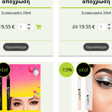
απόχρωση
απόχρωση
Συσκευασία 35ml
Συσκευασία 35ml
19.55
€
23
19.55
€
Περισσότερα
Περισσότερα
νέο!
-15%
νέο!