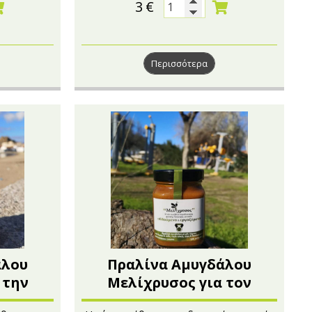
3
€
Περισσότερα
άλου
Πραλίνα Αμυγδάλου
 την
Μελίχρυσος για τον
0g
αθλούμενο και εργαζόμενο