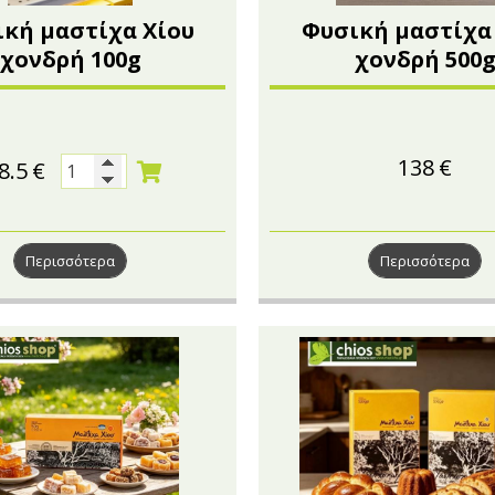
κή μαστίχα Χίου
Φυσική μαστίχα
χονδρή 100g
χονδρή 500
138
€
8.5
€
Περισσότερα
Περισσότερα