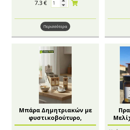
7.3
€
Περισσότερα
Μπάρα Δημητριακών με
Πρα
φυστικοβούτυρο,
Μελίχ
πρωτεϊνη και γεύση