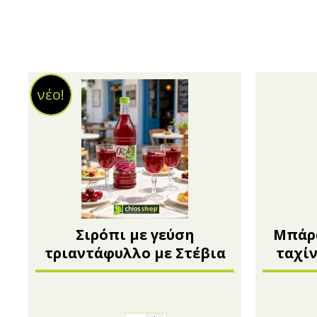
νέο!
Σιρόπι με γεύση
Μπάρ
τριαντάφυλλο με Στέβια
ταχίν
1lt- Αμαλία
κράν