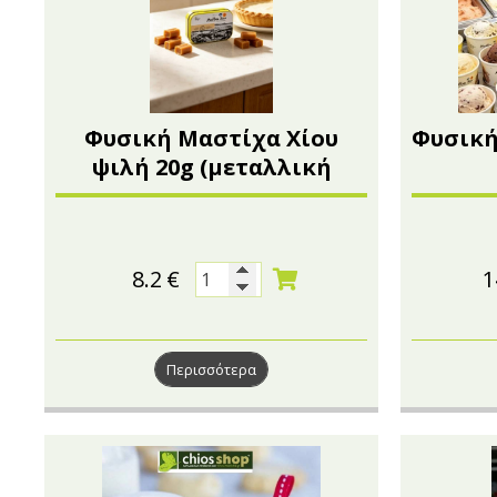
Φυσική Μαστίχα Χίου
Φυσική
ψιλή 20g (μεταλλική
συσκευασία)
8.2
€
1
Περισσότερα