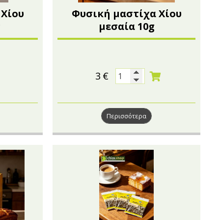
 Χίου
Φυσική μαστίχα Χίου
g
μεσαία 10g
3
€
Περισσότερα