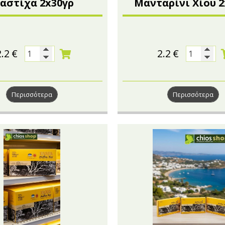
αστίχα 2x30γρ
Μανταρίνι Χίου 2
2.2
€
2.2
€
Περισσότερα
Περισσότερα