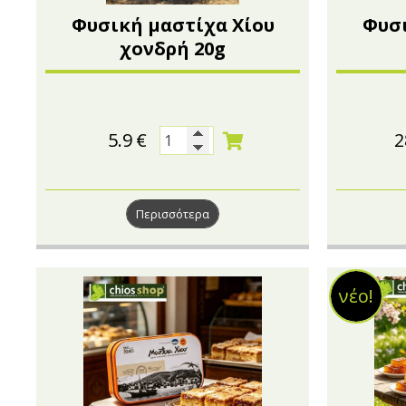
Φυσική μαστίχα Χίου
Φυσι
χονδρή 20g
5.9
€
2
Περισσότερα
νέο!