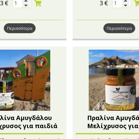
3
€
3
€
Περισσότερα
Περισσότερα
λίνα Αμυγδάλου
Πραλίνα Αμυγδ
ρυσος για παιδιά
Μελίχρυσος για
340g
οικογένεια 34