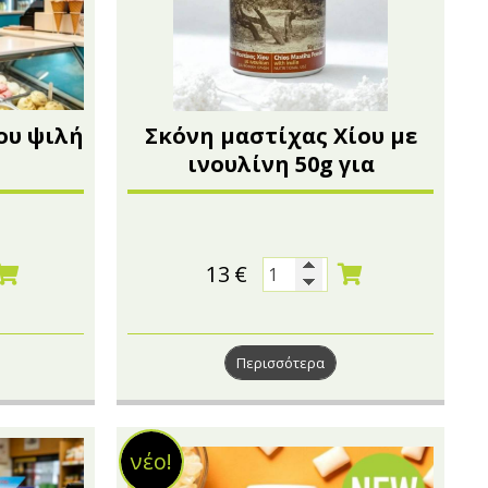
ου ψιλή
Σκόνη μαστίχας Χίου με
ινουλίνη 50g για
διατροφική χρήση
13
€
Περισσότερα
νέο!