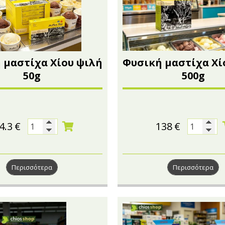
 μαστίχα Χίου ψιλή
Φυσική μαστίχα Χί
50g
500g
4.3
€
138
€
Περισσότερα
Περισσότερα