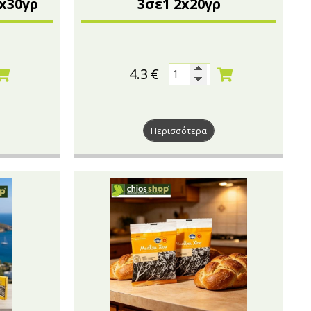
x30γρ
3σε1 2x20γρ
4.3
€
Περισσότερα