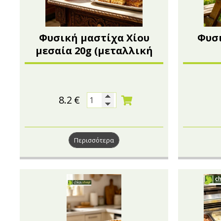
Φυσική μαστίχα Χίου
Φυσι
μεσαία 20g (μεταλλική
συσκευασία)
8.2
€
Περισσότερα