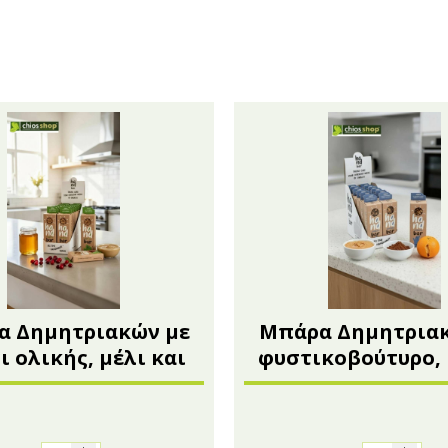
Aμυγδαλωτά
Μπράντυ
Μπάρες
Ρακόμελα
Ζαχαρούχοι Χυμοί - Σιρόπια
Λικέρ Επαγγελματικές συσ
Κουλουράκια Χιώτικα- Κουρκουμπίνια-
Μη αλκοολούχα - Αναψ
Μπισκότα
Σοκολάτες
Χαλβάς
α Δημητριακών με
Μπάρα Δημητριακ
ι ολικής, μέλι και
φυστικοβούτυρο,
μπερι 60γρ χωρίς
και πορτοκάλι 60γ
ζάχαρη
ζάχαρη