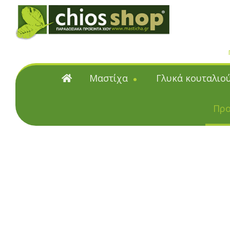
Μαστίχα
Γλυκά κουταλιο
Μαστίχα
Γλυκά κουταλιού
Προ
Φυσική μαστίχα Χίου
Γλυκά κουταλιού & μα
Μαστιχέλαια
Υποβρύχια
Επαγγελματικές Συσκευα
Κουταλιού και Μαρμ
Citrus γλυκά κουταλιού &
Γλυκά κουταλιού με μαστίχα
Γλυκά κουταλιού & Μαρμε
ζάχαρη