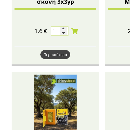
σκόνη 3x3γρ
Μ
1.6
€
Περισσότερα