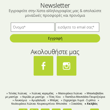
Μικρές ξενοδοχειακές συσκευασίες
Βούτυρα-Ταχίνι-Αλείμματα
Newsletter
Αλμυρά snacks
Κεραλοιφές
Εγγραφείτε στην λίστα αλληλογραφίας μας & απολαύστε
μοναδικές προσφορές και προνόμια
Set Καλλυντικών
Τουρσιά
Ροφήματα
Μακιγιάζ
Εγγραφή
Ελαιόλαδο
Ακολουθήστε μας
Αλάτι
Αλόη
Αλίπαστα Ψαρικά
Διάφορα
Έτοιμα Μείγματα
» Τσίκλες Χιώτικες
» Χιώτικες καραμέλες
» Μασουράκια Χιώτικα
» Mπακλαβαδάκι
με μαστίχα
» Καρύδα με μαστίχα
» Πίτες Χίου
» Παστέλια-Μαντολάτα-Γλειφιτζούρια
» Λουκούμια
» Aμυγδαλωτά
» Μπάρες
» Ζαχαρούχοι Χυμοί - Σιρόπια
»
Κουλουράκια Χιώτικα- Κουρκουμπίνια- Μπισκότα
» Σοκολάτες
» Χαλβάς