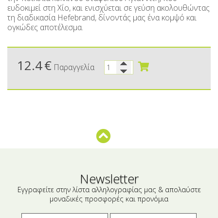
Μικρές ξενοδοχειακές συσκευασίες
Βούτυρα-Ταχίνι-Αλείμματα
ευδοκιμεί στη Χίο, και ενισχύεται σε γεύση ακολουθώντας
τη διαδικασία Hefebrand, δίνοντάς μας ένα κομψό και
Αλμυρά snacks
Κεραλοιφές
ογκώδες αποτέλεσμα.
Set Καλλυντικών
Τουρσιά
Ροφήματα
Μακιγιάζ
12.4
€
Παραγγελία
Ελαιόλαδο
Αλάτι
Αλόη
Αλίπαστα Ψαρικά
Διάφορα
Newsletter
Έτοιμα Μείγματα
Εγγραφείτε στην λίστα αλληλογραφίας μας & απολαύστε
μοναδικές προσφορές και προνόμια