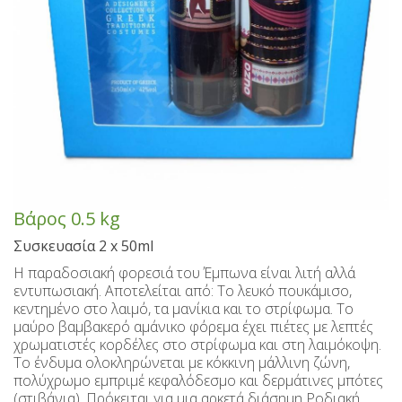
Γλυκά κουταλιού με μαστίχα Mastiha Deli
Περιποίηση χεριών και σώματος
Καλάθια δώρων - Αναμνηστικά
Καρύδα με μαστίχα
Κρασιά SPRITZER
Ζυμαρικά Χίου
Ούζα Καβάλας
Γλυκά κουταλιού & Μαρμελάδες χωρίς ζάχαρη
Ούζο επαγγελματικές συσκευασίες
Περιποίηση προσώπου
Τυροκομικά Χίου
Εποχιακά
Πίτες Χίου
Τσίπουρο
Παστέλια-Μαντολάτα-Γλειφιτζούρια
Kαραφάκια Ούζο- Τσίπουρο
Εποχιακά
Περιποίηση μαλλιών
Βιολογικά Προϊόντα
Σούμα Χίου
Τουριστικές Μινιατούρες Ούζου-Mαγνητάκια
Οδοντόκρεμες - Στοματικά Διαλύματα
Χριστουγεννιάτικα
Μπύρες Χίου
Λουκούμια
Βότανα
Λάδια μαλλιών & σώματος
Aμυγδαλωτά
Πασχαλινά
Σάλτσες
Βότκα
Βάρος
0.5 kg
Σπρέι σώματος - Αρώματα
Καφές με μαστίχα Χίου
Άγιος Βαλεντίνος
Μπράντυ
Μπάρες
Συσκευασία 2 x 50ml
Ζαχαρούχοι Χυμοί - Σιρόπια
Αποσμητικά
Παξιμάδια
Ρακόμελα
Η παραδοσιακή φορεσιά του Έμπωνα είναι λιτή αλλά
εντυπωσιακή. Αποτελείται από: Το λευκό πουκάμισο,
Κουλουράκια Χιώτικα- Κουρκουμπίνια- Μπισκότα
Λικέρ Επαγγελματικές συσκευασίες
Aδυνατιστικά
Παστελαριές
κεντημένο στο λαιμό, τα μανίκια και το στρίφωμα. Το
μαύρο βαμβακερό αμάνικο φόρεμα έχει πιέτες με λεπτές
Μη αλκοολούχα - Αναψυκτικά
Σοκολάτες
Αντηλιακά
Μέλι
χρωματιστές κορδέλες στο στρίφωμα και στη λαιμόκοψη.
Το ένδυμα ολοκληρώνεται με κόκκινη μάλλινη ζώνη,
Ανθόνερo-Ροδόνερo- Μαστιχόνερο
Ανδρική περιποίηση
Χαλβάς
πολύχρωμο εμπριμέ κεφαλόδεσμο και δερμάτινες μπότες
(στιβάνια). Πρόκειται για μια αρκετά διάσημη Ροδιακή