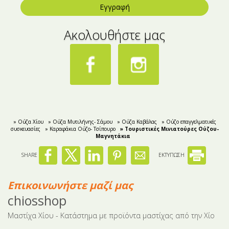
Εγγραφή
Ακολουθήστε μας
» Ούζα Χίου
» Ούζα Μυτιλήνης- Σάμου
» Ούζα Καβάλας
» Ούζο επαγγελματικές
συσκευασίες
» Kαραφάκια Ούζο- Τσίπουρο
» Τουριστικές Μινιατούρες Ούζου-
Mαγνητάκια
SHARE
ΕΚΤΥΠΩΣΗ
Επικοινωνήστε μαζί μας
chiosshop
Μαστίχα Χίου - Κατάστημα με προϊόντα μαστίχας από την Χίο