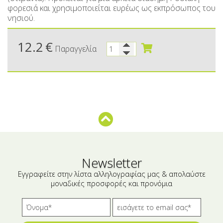
Μικρές ξενοδοχειακές συσκευασίες
Βούτυρα-Ταχίνι-Αλείμματα
φορεσιά και χρησιμοποιείται ευρέως ως εκπρόσωπος του
νησιού.
Αλμυρά snacks
Κεραλοιφές
Set Καλλυντικών
Τουρσιά
12.2
€
Παραγγελία
Ροφήματα
Μακιγιάζ
Ελαιόλαδο
Αλάτι
Αλόη
Αλίπαστα Ψαρικά
Newsletter
Διάφορα
Εγγραφείτε στην λίστα αλληλογραφίας μας & απολαύστε
μοναδικές προσφορές και προνόμια
Έτοιμα Μείγματα