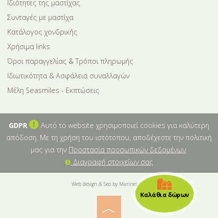
Ιδιότητες της μαστίχας
Συνταγές με μαστίχα
Κατάλογος χονδρικής
Χρήσιμα links
Όροι παραγγελίας & Τρόποι πληρωμής
Ιδιωτικότητα & Ασφάλεια συναλλαγών
Μέλη Seasmiles - Εκπτώσεις
GDPR
Αυτό το website χρησιμοποιεί cookies για καλύτερη
απόδοση. Με τη χρήση του ιστότοπου, αποδέχεστε την πολιτική
μας για την
Προστασία προσωπικών δεδομένων
.
Διαγραφή στοιχείων σας
Web design & Seo by Marinet Ltd
Καλάθια δώρων
︿