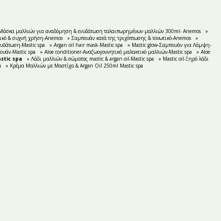
Μάσκα μαλλιών για αναδόμηση & ενυδάτωση ταλαιπωρημένων μαλλιών 300ml- Anemos
»
ικό & συχνή χρήση-Anemos
» Σαμπουάν κατά της τριχόπτωσης & τονωτικό-Anemos
»
υδάτωση-Mastic spa
» Argan oil hair mask-Mastic spa
» Mastic glow-Σαμπουάν για Λάμψη-
ουάν-Mastic spa
» Aloe conditioner-Αναζωογοννητικό μαλακτικό μαλλιών-Mastic spa
» Aloe
stic spa
» Λάδι μαλλιών & σώματος mastic & argan oil-Mastic spa
» Mastic oil-Ξηρό λάδι
α
» Κρέμα Μαλλιών με Μαστίχα & Argan Oil 250ml Mastic spa