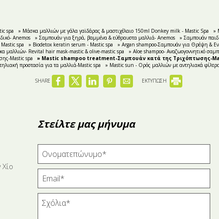
ic spa
» Μάσκα μαλλιών με γάλα γαϊδάρας & μαστιχέλαιο 150ml Donkey milk - Mastic Spa
» 
ιδικό- Anemos
» Σαμπουάν για ξηρά, βαμμένα & εύθραυστα μαλλιά- Anemos
» Σαμπουάν παιδ
 Mastic spa
» Biodetox keratin serum - Mastic spa
» Argan shampoo-Σαμπουάν για Θρέψη & Εν
 μαλλιών- Revital hair mask-mastic & olive-mastic spa
» Aloe shampoo- Αναζωογοννητικό σαμπ
σης-Mastic spa
» Mastic shampoo treatment-Σαμπουάν κατά της Τριχόπτωσης-Ma
ντηλιακή προστασία για τα μαλλιά-Mastic spa
» Mastic sun - Ορός μαλλιών με αντηλιακά φίλτρ
SHARE
ΕΚΤΥΠΩΣΗ
Στείλτε μας μήνυμα
 Χίο