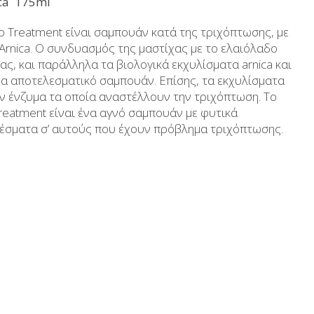
ica 175ml
Aδυνατιστικά
Μέλι
o Treatment είναι σαμπουάν κατά της τριχόπτωσης, με
Αντηλιακά
Ανθόνερo-Ροδόνερo- Μ
 Arnica. Ο συνδυασμός της μαστίχας με το ελαιόλαδο
ας, και παράλληλα τα βιολογικά εκχυλίσματα arnica και
κευασίες
Ανδρική περιποίηση
Βούτυρα-Ταχίνι-Αλ
α αποτελεσματικό σαμπουάν. Επίσης, τα εκχυλίσματα
υκτικά
Μικρές ξενοδοχειακές συσκευασίες
Αλμυρά snack
υν ένζυμα τα οποία αναστέλλουν την τριχόπτωση. Το
Κεραλοιφές
Τουρσιά
reatment είναι ένα αγνό σαμπουάν με φυτικά
λέσματα σ’ αυτούς που έχουν πρόβλημα τριχόπτωσης.
Set Καλλυντικών
Ροφήματα
Μακιγιάζ
Ελαιόλαδο
Αλάτι
Αλόη
Αλίπαστα Ψαρι
Διάφορα
Έτοιμα Μείγμα