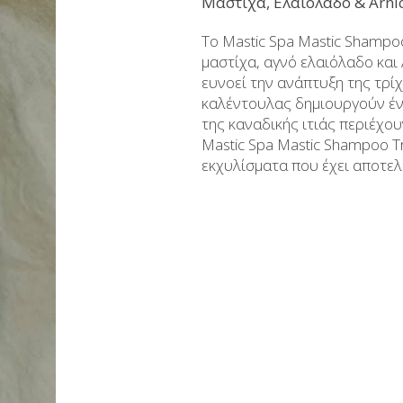
Μαστίχα, Ελαιόλαδο & Arn
Aμυγδαλωτά
Μπράντυ
To Mastic Spa Mastic Shampo
Μπάρες
Ρακόμελα
μαστίχα, αγνό ελαιόλαδο και
ευνοεί την ανάπτυξη της τρίχ
Ζαχαρούχοι Χυμοί - Σιρόπια
Λικέρ Επαγγελματικές συσ
καλέντουλας δημιουργούν έν
Κουλουράκια Χιώτικα- Κουρκουμπίνια-
Μη αλκοολούχα - Αναψ
της καναδικής ιτιάς περιέχο
Μπισκότα
Mastic Spa Mastic Shampoo T
Σοκολάτες
εκχυλίσματα που έχει αποτε
Χαλβάς