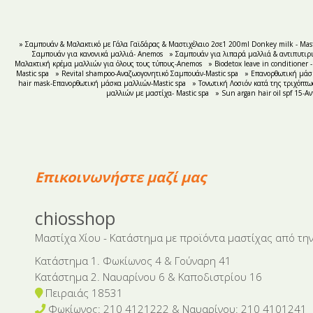
» Σαμπουάν & Μαλακτικό με Γάλα Γαϊδάρας & Μαστιχέλαιο 2σε1 200ml Donkey milk - Mast
Σαμπουάν για κανονικά μαλλιά- Anemos
» Σαμπουάν για λιπαρά μαλλιά & αντιπυτιρ
Μαλακτική κρέμα μαλλιών για όλους τους τύπους-Anemos
» Biodetox leave in conditioner -
Mastic spa
» Revital shampoo-Αναζωογονητικό Σαμπουάν-Mastic spa
» Επανορθωτική μάσκα
hair mask-Επανορθωτική μάσκα μαλλιών-Mastic spa
» Τονωτική Λοσιόν κατά της τριχόπτω
μαλλιών με μαστίχα- Mastic spa
» Sun argan hair oil spf 15-Α
Επικοινωνήστε μαζί μας
chiosshop
Μαστίχα Χίου - Κατάστημα με προϊόντα μαστίχας από την
Κατάστημα 1. Φωκίωνος 4 & Γούναρη 41
Κατάστημα 2. Ναυαρίνου 6 & Καποδιστρίου 16
Πειραιάς 18531
Φωκίωνος: 210 4121222 & Nαυαρίνου: 210 4101241