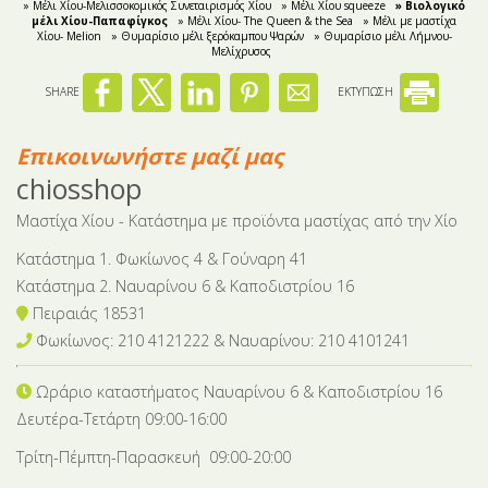
» Μέλι Χίου-Μελισσοκομικός Συνεταιρισμός Χίου
» Μέλι Χίου squeeze
» Βιολογικό
μέλι Χίου-Παπαφίγκος
» Μέλι Χίου- The Queen & the Sea
» Μέλι με μαστίχα
Χίου- Melion
» Θυμαρίσιο μέλι ξερόκαμπου Ψαρών
» Θυμαρίσιο μέλι Λήμνου-
Μελίχρυσος
SHARE
ΕΚΤΥΠΩΣΗ
Επικοινωνήστε μαζί μας
chiosshop
Μαστίχα Χίου - Κατάστημα με προϊόντα μαστίχας από την Χίο
Κατάστημα 1. Φωκίωνος 4 & Γούναρη 41
Κατάστημα 2. Ναυαρίνου 6 & Καποδιστρίου 16
Πειραιάς 18531
Φωκίωνος: 210 4121222 & Nαυαρίνου: 210 4101241
Ωράριο καταστήματος Ναυαρίνου 6
& Καποδιστρίου 16
Δευτέρα-Tετάρτη 09:00-16:00
Τρίτη-Πέμπτη-Παρασκευή 09:00-20:00