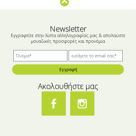
Μικρές ξενοδοχειακές συσκευασίες
Βούτυρα-Ταχίνι-Αλείμματα
Αλμυρά snacks
Κεραλοιφές
Set Καλλυντικών
Τουρσιά
Newsletter
Εγγραφείτε στην λίστα αλληλογραφίας μας & απολαύστε
Ροφήματα
Μακιγιάζ
μοναδικές προσφορές και προνόμια
Ελαιόλαδο
Αλάτι
Εγγραφή
Αλόη
Ακολουθήστε μας
Αλίπαστα Ψαρικά
Διάφορα
Έτοιμα Μείγματα