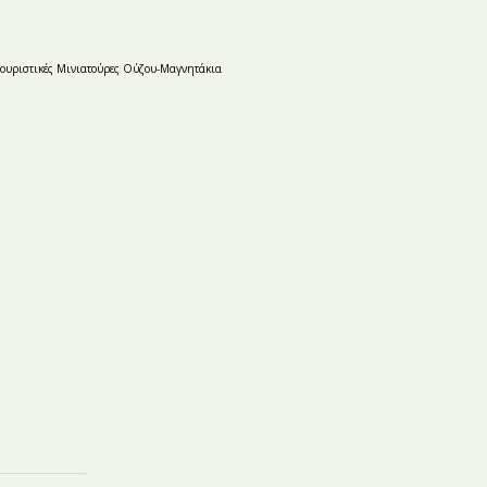
Τουριστικές Μινιατούρες Ούζου-Mαγνητάκια