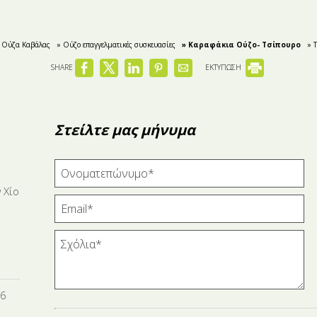
 Ούζα Καβάλας
» Ούζο επαγγελματικές συσκευασίες
» Kαραφάκια Ούζο- Τσίπουρο
» 
SHARE
ΕΚΤΥΠΩΣΗ
Στείλτε μας μήνυμα
 Χίο
16