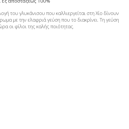
, Εξ αποστάξεως 100%
Aδυνατιστικά
Μέλι
λογή του γλυκάνισου που καλλιεργείται στη Χίο δίνουν
Αντηλιακά
Ανθόνερo-Ροδόνερo- Μ
ρωμα με την ελαφριά γεύση που το διακρίνει. Τη γεύση
α οι φίλοι της καλής ποιότητας.
κευασίες
Ανδρική περιποίηση
Βούτυρα-Ταχίνι-Αλ
υκτικά
Μικρές ξενοδοχειακές συσκευασίες
Αλμυρά snack
Κεραλοιφές
Τουρσιά
Set Καλλυντικών
Ροφήματα
Μακιγιάζ
Ελαιόλαδο
Αλάτι
Αλόη
Αλίπαστα Ψαρι
Διάφορα
Έτοιμα Μείγμα