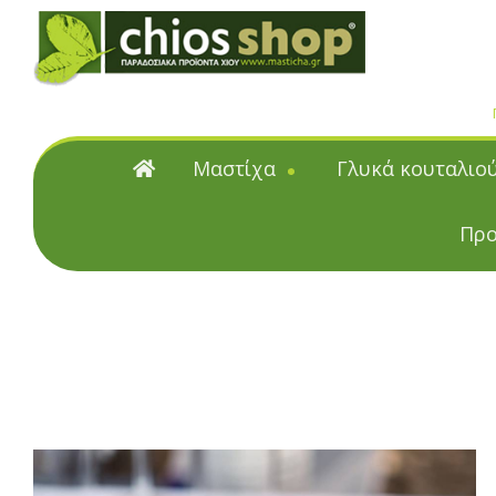
Μαστίχα
Γλυκά κουταλιο
Μαστίχα
Γλυκά κουταλιού
Προ
Φυσική μαστίχα Χίου
Γλυκά κουταλιού & μα
Μαστιχέλαια
Υποβρύχια
Επαγγελματικές Συσκευα
Κουταλιού και Μαρμ
Citrus γλυκά κουταλιού &
Γλυκά κουταλιού με μαστίχα
Γλυκά κουταλιού & Μαρμε
ζάχαρη