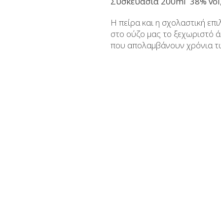
Συσκευασία 200ml 38% vol
Aμυγδαλωτά
Μπράντυ
Η πείρα και η σχολαστική επι
Μπάρες
Ρακόμελα
στο ούζο μας το ξεχωριστό ά
που απολαμβάνουν χρόνια τώρ
Ζαχαρούχοι Χυμοί - Σιρόπια
Λικέρ Επαγγελματικές συσ
Κουλουράκια Χιώτικα- Κουρκουμπίνια-
Μη αλκοολούχα - Αναψ
Μπισκότα
Σοκολάτες
Χαλβάς