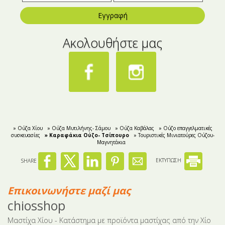
Εγγραφή
Ακολουθήστε μας
» Ούζα Χίου
» Ούζα Μυτιλήνης- Σάμου
» Ούζα Καβάλας
» Ούζο επαγγελματικές
συσκευασίες
» Kαραφάκια Ούζο- Τσίπουρο
» Τουριστικές Μινιατούρες Ούζου-
Mαγνητάκια
SHARE
ΕΚΤΥΠΩΣΗ
Επικοινωνήστε μαζί μας
chiosshop
Μαστίχα Χίου - Κατάστημα με προϊόντα μαστίχας από την Χίο