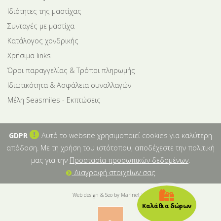
Ιδιότητες της μαστίχας
Συνταγές με μαστίχα
Κατάλογος χονδρικής
Χρήσιμα links
Όροι παραγγελίας & Τρόποι πληρωμής
Ιδιωτικότητα & Ασφάλεια συναλλαγών
Μέλη Seasmiles - Εκπτώσεις
GDPR
Αυτό το website χρησιμοποιεί cookies για καλύτερη
απόδοση. Με τη χρήση του ιστότοπου, αποδέχεστε την πολιτική
μας για την
Προστασία προσωπικών δεδομένων
.
Διαγραφή στοιχείων σας
Web design & Seo by Marinet Ltd
Καλάθια δώρων
︿