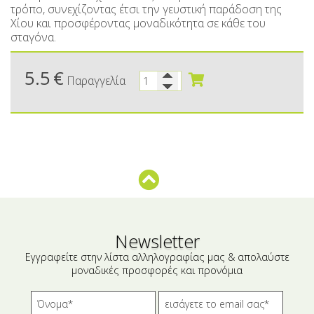
Μικρές ξενοδοχειακές συσκευασίες
Βούτυρα-Ταχίνι-Αλείμματα
τρόπο, συνεχίζοντας έτσι την γευστική παράδοση της
Χίου και προσφέροντας μοναδικότητα σε κάθε του
Αλμυρά snacks
Κεραλοιφές
σταγόνα.
Set Καλλυντικών
Τουρσιά
5.5
€
Παραγγελία
Ροφήματα
Μακιγιάζ
Ελαιόλαδο
Αλάτι
Αλόη
Αλίπαστα Ψαρικά
Διάφορα
Newsletter
Εγγραφείτε στην λίστα αλληλογραφίας μας & απολαύστε
Έτοιμα Μείγματα
μοναδικές προσφορές και προνόμια