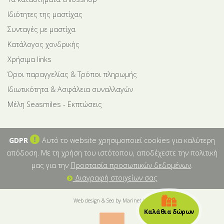
Ιδιότητες της μαστίχας
Συνταγές με μαστίχα
Κατάλογος χονδρικής
Χρήσιμα links
Όροι παραγγελίας & Τρόποι πληρωμής
Ιδιωτικότητα & Ασφάλεια συναλλαγών
Μέλη Seasmiles - Εκπτώσεις
GDPR
Αυτό το website χρησιμοποιεί cookies για καλύτερη
απόδοση. Με τη χρήση του ιστότοπου, αποδέχεστε την πολιτική
μας για την
Προστασία προσωπικών δεδομένων
.
Διαγραφή στοιχείων σας
Web design & Seo by Marinet Ltd
Καλάθια δώρων