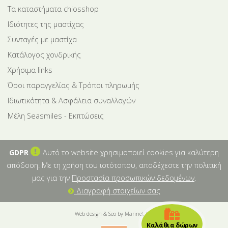
Tα καταστήματα chiosshop
Ιδιότητες της μαστίχας
Συνταγές με μαστίχα
Κατάλογος χονδρικής
Χρήσιμα links
Όροι παραγγελίας & Τρόποι πληρωμής
Ιδιωτικότητα & Ασφάλεια συναλλαγών
Μέλη Seasmiles - Εκπτώσεις
GDPR
Αυτό το website χρησιμοποιεί cookies για καλύτερη
απόδοση. Με τη χρήση του ιστότοπου, αποδέχεστε την πολιτική
μας για την
Προστασία προσωπικών δεδομένων
.
Διαγραφή στοιχείων σας
Web design & Seo by Marinet Ltd
Καλάθια δώρων