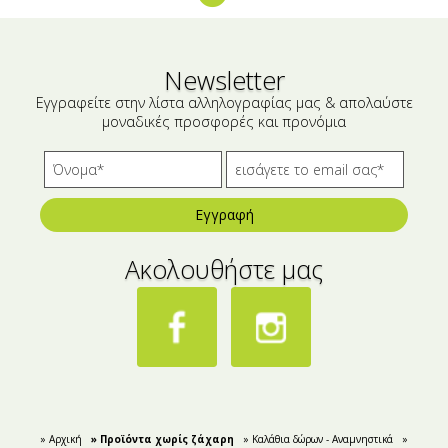
Μικρές ξενοδοχειακές συσκευασίες
Βούτυρα-Ταχίνι-Αλείμματα
Αλμυρά snacks
Κεραλοιφές
Newsletter
Set Καλλυντικών
Τουρσιά
Εγγραφείτε στην λίστα αλληλογραφίας μας & απολαύστε
μοναδικές προσφορές και προνόμια
Ροφήματα
Μακιγιάζ
Ελαιόλαδο
Αλάτι
Εγγραφή
Αλόη
Ακολουθήστε μας
Αλίπαστα Ψαρικά
Διάφορα
Έτοιμα Μείγματα
» Αρχική
» Προϊόντα χωρίς ζάχαρη
» Καλάθια δώρων - Αναμνηστικά
»