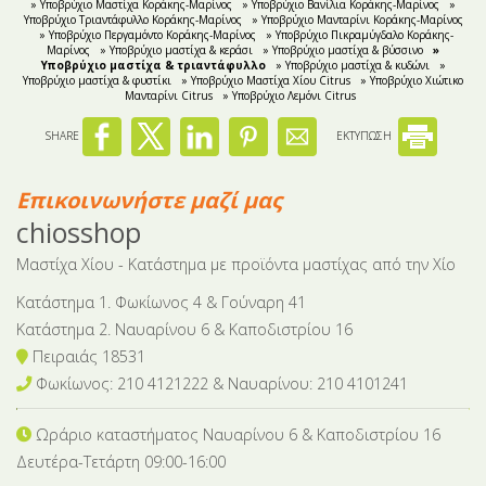
» Υποβρύχιο Μαστίχα Κοράκης-Μαρίνος
» Υποβρύχιο Βανίλια Κοράκης-Μαρίνος
»
Υποβρύχιο Τριαντάφυλλο Κοράκης-Μαρίνος
» Υποβρύχιο Μανταρίνι Κοράκης-Μαρίνος
» Υποβρύχιο Περγαμόντο Κοράκης-Μαρίνος
» Υποβρύχιο Πικραμύγδαλο Κοράκης-
Μαρίνος
» Υποβρύχιο μαστίχα & κεράσι
» Υποβρύχιο μαστίχα & βύσσινο
»
Yποβρύχιο μαστίχα & τριαντάφυλλο
» Yποβρύχιο μαστίχα & κυδώνι
»
Yποβρύχιο μαστίχα & φυστίκι
» Υποβρύχιο Μαστίχα Χίου Citrus
» Yποβρύχιο Χιώτικο
Μανταρίνι Citrus
» Υποβρύχιο Λεμόνι Citrus
SHARE
ΕΚΤΥΠΩΣΗ
Επικοινωνήστε μαζί μας
chiosshop
Μαστίχα Χίου - Κατάστημα με προϊόντα μαστίχας από την Χίο
Κατάστημα 1. Φωκίωνος 4 & Γούναρη 41
Κατάστημα 2. Ναυαρίνου 6 & Καποδιστρίου 16
Πειραιάς 18531
Φωκίωνος: 210 4121222 & Nαυαρίνου: 210 4101241
Ωράριο καταστήματος Ναυαρίνου 6
& Καποδιστρίου 16
Δευτέρα-Tετάρτη 09:00-16:00