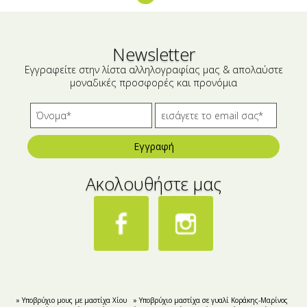
Μικρές ξενοδοχειακές συσκευασίες
Βούτυρα-Ταχίνι-Αλείμματα
Αλμυρά snacks
Κεραλοιφές
Newsletter
Set Καλλυντικών
Τουρσιά
Εγγραφείτε στην λίστα αλληλογραφίας μας & απολαύστε
μοναδικές προσφορές και προνόμια
Ροφήματα
Μακιγιάζ
Ελαιόλαδο
Αλάτι
Εγγραφή
Αλόη
Ακολουθήστε μας
Αλίπαστα Ψαρικά
Διάφορα
Έτοιμα Μείγματα
» Υποβρύχιο μους με μαστίχα Χίου
» Yποβρύχιο μαστίχα σε γυαλί Κοράκης-Μαρίνος