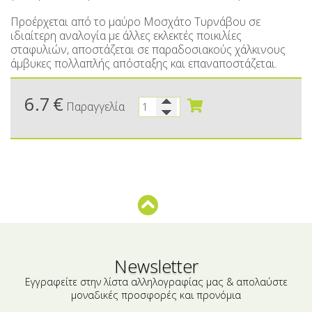
Μικρές ξενοδοχειακές συσκευασίες
Βούτυρα-Ταχίνι-Αλείμματα
Προέρχεται από το μαύρο Μοσχάτο Τυρνάβου σε
Αλμυρά snacks
Κεραλοιφές
ιδιαίτερη αναλογία με άλλες εκλεκτές ποικιλίες
σταφυλιών, αποστάζεται σε παραδοσιακούς χάλκινους
Set Καλλυντικών
Τουρσιά
άμβυκες πολλαπλής απόσταξης και επαναποστάζεται.
Ροφήματα
Μακιγιάζ
6.7
€
Παραγγελία
Ελαιόλαδο
Αλάτι
Αλόη
Αλίπαστα Ψαρικά
Διάφορα
Έτοιμα Μείγματα
Newsletter
Εγγραφείτε στην λίστα αλληλογραφίας μας & απολαύστε
μοναδικές προσφορές και προνόμια