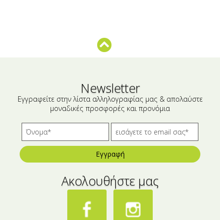
Μικρές ξενοδοχειακές συσκευασίες
Βούτυρα-Ταχίνι-Αλείμματα
Αλμυρά snacks
Κεραλοιφές
Set Καλλυντικών
Τουρσιά
Ροφήματα
Μακιγιάζ
Ελαιόλαδο
Newsletter
Εγγραφείτε στην λίστα αλληλογραφίας μας & απολαύστε
Αλάτι
μοναδικές προσφορές και προνόμια
Αλόη
Αλίπαστα Ψαρικά
Εγγραφή
Διάφορα
Ακολουθήστε μας
Έτοιμα Μείγματα