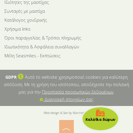
Ιδιότητες της μαστίχας
Συνταγές με μαστίχα
Κατάλογος χονδρικής
Χρήσιμα links
Όροι παραγγελίας & Τρόποι πληρωμής
Ιδιωτικότητα & Ασφάλεια συναλλαγών
Μέλη Seasmiles - Εκπτώσεις
GDPR
Αυτό το website χρησιμοποιεί cookies για καλύτερη
απόδοση. Με τη χρήση του ιστότοπου, αποδέχεστε την πολιτική
μας για την
Προστασία προσωπικών δεδομένων
.
Διαγραφή στοιχείων σας
Web design & Seo by Marinet Ltd
Καλάθια δώρων
︿