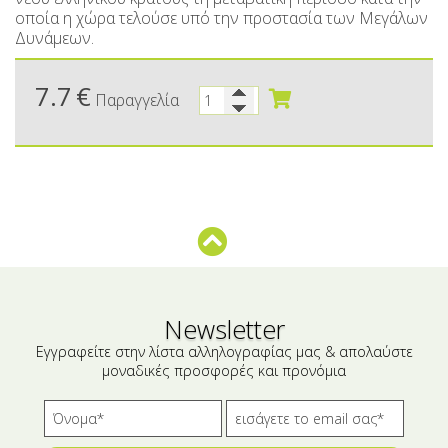
Μικρές ξενοδοχειακές συσκευασίες
Βούτυρα-Ταχίνι-Αλείμματα
οποία η χώρα τελούσε υπό την προστασία των Μεγάλων
Δυνάμεων.
Αλμυρά snacks
Κεραλοιφές
Set Καλλυντικών
Τουρσιά
7.7
€
Παραγγελία
Ροφήματα
Μακιγιάζ
Ελαιόλαδο
Αλάτι
Αλόη
Αλίπαστα Ψαρικά
Newsletter
Διάφορα
Εγγραφείτε στην λίστα αλληλογραφίας μας & απολαύστε
Έτοιμα Μείγματα
μοναδικές προσφορές και προνόμια