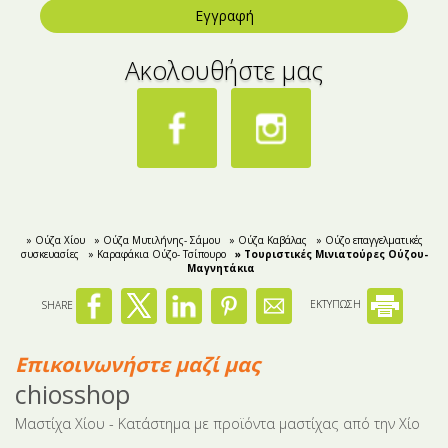
Εγγραφή
Ακολουθήστε μας
» Ούζα Χίου
» Ούζα Μυτιλήνης- Σάμου
» Ούζα Καβάλας
» Ούζο επαγγελματικές
συσκευασίες
» Kαραφάκια Ούζο- Τσίπουρο
» Τουριστικές Μινιατούρες Ούζου-
Mαγνητάκια
SHARE
ΕΚΤΥΠΩΣΗ
Επικοινωνήστε μαζί μας
chiosshop
Μαστίχα Χίου - Κατάστημα με προϊόντα μαστίχας από την Χίο