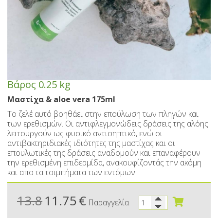
Γλυκά κουταλιού με μαστίχα Mastiha Deli
Περιποίηση χεριών και σώματος
Καλάθια δώρων - Αναμνηστικά
Καρύδα με μαστίχα
Κρασιά SPRITZER
Ζυμαρικά Χίου
Ούζα Καβάλας
Γλυκά κουταλιού & Μαρμελάδες χωρίς ζάχαρη
Ούζο επαγγελματικές συσκευασίες
Περιποίηση προσώπου
Τυροκομικά Χίου
Εποχιακά
Πίτες Χίου
Τσίπουρο
Παστέλια-Μαντολάτα-Γλειφιτζούρια
Kαραφάκια Ούζο- Τσίπουρο
Εποχιακά
Περιποίηση μαλλιών
Βιολογικά Προϊόντα
Σούμα Χίου
Τουριστικές Μινιατούρες Ούζου-Mαγνητάκια
Οδοντόκρεμες - Στοματικά Διαλύματα
Χριστουγεννιάτικα
Μπύρες Χίου
Λουκούμια
Βότανα
Βάρος
0.25 kg
Λάδια μαλλιών & σώματος
Aμυγδαλωτά
Πασχαλινά
Σάλτσες
Βότκα
Μαστίχα & aloe vera 175ml
Το ζελέ αυτό βοηθάει στην επούλωση των πληγών και
Σπρέι σώματος - Αρώματα
Καφές με μαστίχα Χίου
Άγιος Βαλεντίνος
Μπράντυ
Μπάρες
των ερεθισμών. Οι αντιφλεγμονώδεις δράσεις της αλόης
λειτουργούν ως φυσικό αντισηπτικό, ενώ οι
Ζαχαρούχοι Χυμοί - Σιρόπια
Αποσμητικά
Παξιμάδια
Ρακόμελα
αντιβακτηριδιακές ιδιότητες της μαστίχας και οι
επουλωτικές της δράσεις αναδομούν και επαναφέρουν
Κουλουράκια Χιώτικα- Κουρκουμπίνια- Μπισκότα
Λικέρ Επαγγελματικές συσκευασίες
Aδυνατιστικά
Παστελαριές
την ερεθισμένη επιδερμίδα, ανακουφίζοντάς την ακόμη
και απο τα τσιμπήματα των εντόμων.
Μη αλκοολούχα - Αναψυκτικά
Σοκολάτες
Αντηλιακά
Μέλι
13.8
11.75
€
Ανθόνερo-Ροδόνερo- Μαστιχόνερο
Ανδρική περιποίηση
Χαλβάς
Παραγγελία