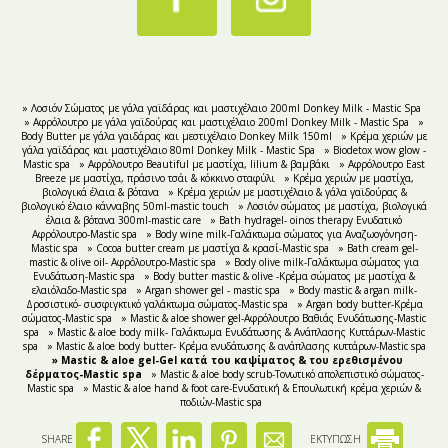
» Λοσιόν Σώματος με γάλα γαϊδάρας και μαστιχέλαιο 200ml Donkey Milk - Mastic Spa
» Αφρόλουτρο με γάλα γαϊδούρας και μαστιχέλαιο 200ml Donkey Milk - Mastic Spa
»
Body Butter με γάλα γαιδάρας και μεστιχέλαιο Donkey Milk 150ml
» Κρέμα χεριών με
γάλα γαϊδάρας και μαστιχέλαιο 80ml Donkey Milk - Mastic Spa
» Biodetox wow glow -
Mastic spa
» Αφρόλουτρο Beautiful με μαστίχα, lilium & βαμβάκι
» Αφρόλουτρο East
Breeze με μαστίχα, πράσινο τσάι & κόκκινο σταφύλι
» Κρέμα χεριών με μαστίχα,
βιολογικά έλαια & βότανα
» Κρέμα χεριών με μαστιχέλαιο & γάλα γαϊδούρας &
βιολογικό έλαιο κάνναβης 50ml-mastic touch
» Λοσιόν σώματος με μαστίχα, βιολογικά
έλαια & βότανα 300ml-mastic care
» Bath hydragel- oinos therapy Ενυδατικό
Αφρόλουτρο-Mastic spa
» Body wine milk-Γαλάκτωμα σώματος για Αναζωογόνηση-
Mastic spa
» Cocoa butter cream με μαστίχα & κρασί-Mastic spa
» Bath cream gel-
mastic & olive oil- Αφρόλουτρο-Mastic spa
» Body olive milk-Γαλάκτωμα σώματος για
Ενυδάτωση-Mastic spa
» Body butter mastic & olive -Κρέμα σώματος με μαστίχα &
ελαιόλαδο-Mastic spa
» Argan shower gel - mastic spa
» Body mastic & argan milk-
Δροσιστικό- συσφιγκτικό γαλάκτωμα σώματος-Mastic spa
» Argan body butter-Κρέμα
σώματος-Mastic spa
» Mastic & aloe shower gel-Αφρόλουτρο Βαθιάς Ενυδάτωσης-Mastic
spa
» Mastic & aloe body milk- Γαλάκτωμα Ενυδάτωσης & Ανάπλασης Κυττάρων-Mastic
spa
» Mastic & aloe body butter- Kρέμα ενυδάτωσης & ανάπλασης κυττάρων-Mastic spa
» Mastic & aloe gel-Gel κατά του καψίματος & του ερεθισμένου
δέρματος-Mastic spa
» Mastic & aloe body scrub-Τονωτικό απολεπιστικό σώματος-
Mastic spa
» Mastic & aloe hand & foot care-Ενυδατική & Επουλωτική κρέμα χεριών &
ποδιών-Mastic spa
SHARE
ΕΚΤΥΠΩΣΗ