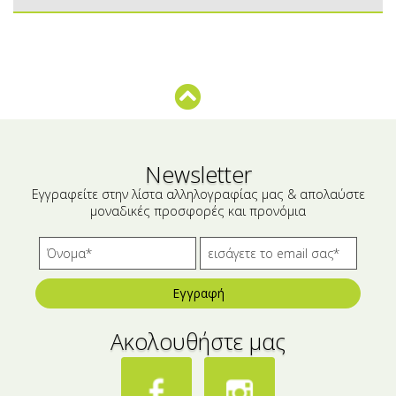
Μικρές ξενοδοχειακές συσκευασίες
Βούτυρα-Ταχίνι-Αλείμματα
Αλμυρά snacks
Κεραλοιφές
Set Καλλυντικών
Τουρσιά
Ροφήματα
Μακιγιάζ
Ελαιόλαδο
Newsletter
Αλάτι
Εγγραφείτε στην λίστα αλληλογραφίας μας & απολαύστε
μοναδικές προσφορές και προνόμια
Αλόη
Αλίπαστα Ψαρικά
Διάφορα
Εγγραφή
Έτοιμα Μείγματα
Ακολουθήστε μας