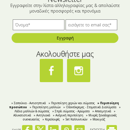
Εγγραφείτε στην λίστα αλληλογραφίας μας & απολαύστε
μοναδικές προσφορές και προνόμια
Εγγραφή
Ακολουθήστε μας
» Σαπούνια - Αντισηπτικά
» Περιποίηση χεριών και σώματος
» Περιποίηση
προσώπου
» Περιποίηση μαλλιών
» Οδοντόκρεμες - Στοματικά Διαλύματα
»
Λάδια μαλλιών & σώματος
» Σπρέι σώματος - Αρώματα
» Αποσμητικά
»
Aδυνατιστικά
» Αντηλιακά
» Ανδρική περιποίηση
» Μικρές ξενοδοχειακές
συσκευασίες
» Κεραλοιφές
» Set Καλλυντικών
» Μακιγιάζ
SHARE
ΕΚΤΥΠΩΣΗ