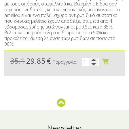
Μικρές ξενοδοχειακές συσκευασίες
Βούτυρα-Ταχίνι-Αλείμματα
με τους σπόρους σταφυλλιού και βιταμίνης Ε δρα σαν
ισχυρός ενυδατικός και αντιγηραντικός παράγοντας. Το
Αλμυρά snacks
Κεραλοιφές
ameliox είναι ένα πολύ ισχυρό αντιρυτιδικό συστατικό
που κλινικές μελέτες έχουν αποδείξει ότι μετά απο 4
Set Καλλυντικών
Τουρσιά
εβδομάδας χρήσης μειώνονται οι ρυτίδες κατά 85%,
βελτιώνεται η σύσφιξη του δέρματος κατά 90% και
Ροφήματα
Μακιγιάζ
προκαλείται άμεση λείανση των ρυτίδων σε ποσοστό
90%.
Ελαιόλαδο
35.1
29.85
€
Αλάτι
Παραγγελία
Αλόη
Αλίπαστα Ψαρικά
Διάφορα
Έτοιμα Μείγματα
Newsletter