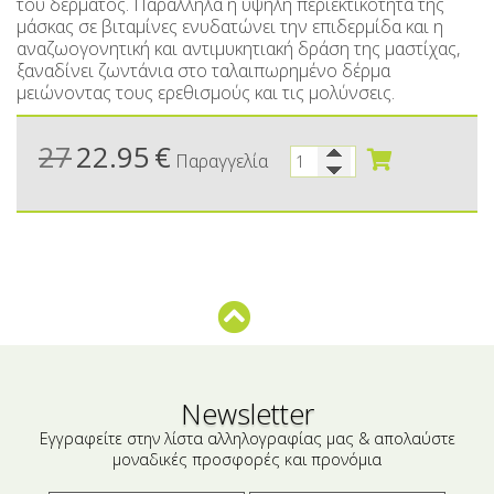
Μικρές ξενοδοχειακές συσκευασίες
Βούτυρα-Ταχίνι-Αλείμματα
του δέρματος. Παράλληλα η υψηλή περιεκτικότητα της
μάσκας σε βιταμίνες ενυδατώνει την επιδερμίδα και η
Αλμυρά snacks
Κεραλοιφές
αναζωογονητική και αντιμυκητιακή δράση της μαστίχας,
ξαναδίνει ζωντάνια στο ταλαιπωρημένο δέρμα
Set Καλλυντικών
Τουρσιά
μειώνοντας τους ερεθισμούς και τις μολύνσεις.
Ροφήματα
Μακιγιάζ
27
22.95
€
Παραγγελία
Ελαιόλαδο
Αλάτι
Αλόη
Αλίπαστα Ψαρικά
Διάφορα
Newsletter
Έτοιμα Μείγματα
Εγγραφείτε στην λίστα αλληλογραφίας μας & απολαύστε
μοναδικές προσφορές και προνόμια