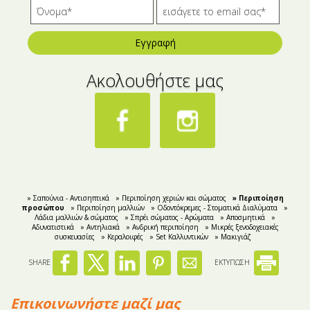
Εγγραφή
Ακολουθήστε μας
» Σαπούνια - Αντισηπτικά
» Περιποίηση χεριών και σώματος
» Περιποίηση
προσώπου
» Περιποίηση μαλλιών
» Οδοντόκρεμες - Στοματικά Διαλύματα
»
Λάδια μαλλιών & σώματος
» Σπρέι σώματος - Αρώματα
» Αποσμητικά
»
Aδυνατιστικά
» Αντηλιακά
» Ανδρική περιποίηση
» Μικρές ξενοδοχειακές
συσκευασίες
» Κεραλοιφές
» Set Καλλυντικών
» Μακιγιάζ
SHARE
ΕΚΤΥΠΩΣΗ
Επικοινωνήστε μαζί μας