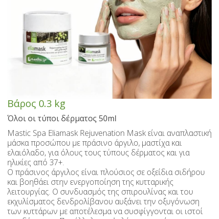
Γλυκά κουταλιού με μαστίχα Mastiha Deli
Περιποίηση χεριών και σώματος
Καλάθια δώρων - Αναμνηστικά
Καρύδα με μαστίχα
Κρασιά SPRITZER
Ζυμαρικά Χίου
Ούζα Καβάλας
Γλυκά κουταλιού & Μαρμελάδες χωρίς ζάχαρη
Ούζο επαγγελματικές συσκευασίες
Περιποίηση προσώπου
Τυροκομικά Χίου
Εποχιακά
Πίτες Χίου
Τσίπουρο
Παστέλια-Μαντολάτα-Γλειφιτζούρια
Kαραφάκια Ούζο- Τσίπουρο
Εποχιακά
Περιποίηση μαλλιών
Βιολογικά Προϊόντα
Σούμα Χίου
Τουριστικές Μινιατούρες Ούζου-Mαγνητάκια
Οδοντόκρεμες - Στοματικά Διαλύματα
Χριστουγεννιάτικα
Μπύρες Χίου
Λουκούμια
Βότανα
Λάδια μαλλιών & σώματος
Aμυγδαλωτά
Πασχαλινά
Σάλτσες
Βότκα
Βάρος
0.3 kg
Όλοι οι τύποι δέρματος 50ml
Σπρέι σώματος - Αρώματα
Καφές με μαστίχα Χίου
Άγιος Βαλεντίνος
Μπράντυ
Μπάρες
Mastic Spa Eliamask Rejuvenation Mask είναι αναπλαστική
Ζαχαρούχοι Χυμοί - Σιρόπια
Αποσμητικά
Παξιμάδια
Ρακόμελα
μάσκα προσώπου με πράσινο άργιλο, μαστίχα και
ελαιόλαδο, για όλους τους τύπους δέρματος και για
Κουλουράκια Χιώτικα- Κουρκουμπίνια- Μπισκότα
Λικέρ Επαγγελματικές συσκευασίες
Aδυνατιστικά
Παστελαριές
ηλικίες από 37+.
Ο πράσινος άργιλος είναι πλούσιος σε οξείδια σιδήρου
Μη αλκοολούχα - Αναψυκτικά
Σοκολάτες
Αντηλιακά
Μέλι
και βοηθάει στην ενεργοποίηση της κυτταρικής
λειτουργίας. Ο συνδυασμός της σπιρουλίνας και του
Ανθόνερo-Ροδόνερo- Μαστιχόνερο
Ανδρική περιποίηση
Χαλβάς
εκχυλίσματος δενδρολίβανου αυξάνει την οξυγόνωση
των κυττάρων με αποτέλεσμα να συσφίγγονται οι ιστοί