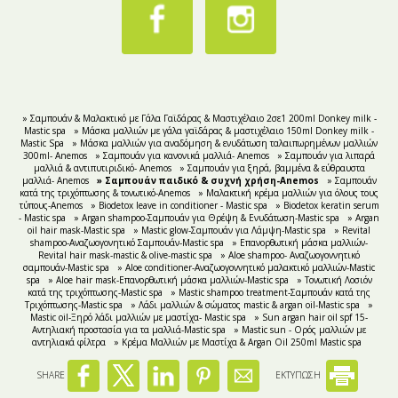
» Σαμπουάν & Μαλακτικό με Γάλα Γαϊδάρας & Μαστιχέλαιο 2σε1 200ml Donkey milk -
Mastic spa
» Μάσκα μαλλιών με γάλα γαϊδάρας & μαστιχέλαιο 150ml Donkey milk -
Mastic Spa
» Μάσκα μαλλιών για αναδόμηση & ενυδάτωση ταλαιπωρημένων μαλλιών
300ml- Anemos
» Σαμπουάν για κανονικά μαλλιά- Anemos
» Σαμπουάν για λιπαρά
μαλλιά & αντιπυτιριδικό- Anemos
» Σαμπουάν για ξηρά, βαμμένα & εύθραυστα
μαλλιά- Anemos
» Σαμπουάν παιδικό & συχνή χρήση-Anemos
» Σαμπουάν
κατά της τριχόπτωσης & τονωτικό-Anemos
» Μαλακτική κρέμα μαλλιών για όλους τους
τύπους-Anemos
» Biodetox leave in conditioner - Mastic spa
» Biodetox keratin serum
- Mastic spa
» Argan shampoo-Σαμπουάν για Θρέψη & Ενυδάτωση-Mastic spa
» Argan
oil hair mask-Mastic spa
» Mastic glow-Σαμπουάν για Λάμψη-Mastic spa
» Revital
shampoo-Αναζωογονητικό Σαμπουάν-Mastic spa
» Επανορθωτική μάσκα μαλλιών-
Revital hair mask-mastic & olive-mastic spa
» Aloe shampoo- Αναζωογοννητικό
σαμπουάν-Mastic spa
» Aloe conditioner-Αναζωογοννητικό μαλακτικό μαλλιών-Mastic
spa
» Aloe hair mask-Επανορθωτική μάσκα μαλλιών-Mastic spa
» Τονωτική Λοσιόν
κατά της τριχόπτωσης-Mastic spa
» Mastic shampoo treatment-Σαμπουάν κατά της
Τριχόπτωσης-Mastic spa
» Λάδι μαλλιών & σώματος mastic & argan oil-Mastic spa
»
Mastic oil-Ξηρό λάδι μαλλιών με μαστίχα- Mastic spa
» Sun argan hair oil spf 15-
Αντηλιακή προστασία για τα μαλλιά-Mastic spa
» Mastic sun - Ορός μαλλιών με
αντηλιακά φίλτρα
» Κρέμα Μαλλιών με Μαστίχα & Argan Oil 250ml Mastic spa
SHARE
ΕΚΤΥΠΩΣΗ