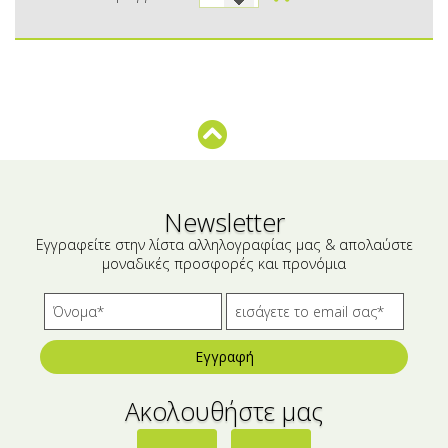
Μικρές ξενοδοχειακές συσκευασίες
Βούτυρα-Ταχίνι-Αλείμματα
Αλμυρά snacks
Κεραλοιφές
Set Καλλυντικών
Τουρσιά
Ροφήματα
Μακιγιάζ
Ελαιόλαδο
Αλάτι
Newsletter
Εγγραφείτε στην λίστα αλληλογραφίας μας & απολαύστε
Αλόη
μοναδικές προσφορές και προνόμια
Αλίπαστα Ψαρικά
Διάφορα
Εγγραφή
Έτοιμα Μείγματα
Ακολουθήστε μας