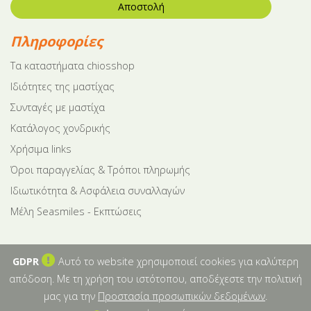
Αποστολή
Πληροφορίες
Tα καταστήματα chiosshop
Ιδιότητες της μαστίχας
Συνταγές με μαστίχα
Κατάλογος χονδρικής
Χρήσιμα links
Όροι παραγγελίας & Τρόποι πληρωμής
Ιδιωτικότητα & Ασφάλεια συναλλαγών
Μέλη Seasmiles - Εκπτώσεις
GDPR
Αυτό το website χρησιμοποιεί cookies για καλύτερη
απόδοση. Με τη χρήση του ιστότοπου, αποδέχεστε την πολιτική
μας για την
Προστασία προσωπικών δεδομένων
.