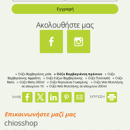
Εγγραφή
Ακολουθήστε μας
» Ούζο Βαρβαγιάννη μπλε
» Ούζο Βαρβαγιάννη πράσινο
» Ούζο
Βαρβαγιάννης Αφροδίτη
» Ούζο Εύζων Bαρβαγιάννης
» Ούζο Πιτσιλαδή
» Oύζο
Matis
» Ούζο Matis 200ml
» Ούζο Νησιώτικο Γιοκαρίνης
» Ούζο Veto Μυτιλήνης
σε αλουμίνιο 1lt
» Oύζο Veto Μυτιλήνης σε αλουμίνιο 200ml
SHARE
ΕΚΤΥΠΩΣΗ
Επικοινωνήστε μαζί μας
chiosshop