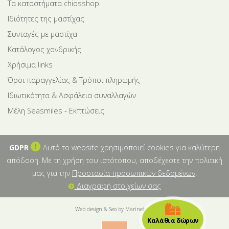
Tα καταστήματα chiosshop
Ιδιότητες της μαστίχας
Συνταγές με μαστίχα
Κατάλογος χονδρικής
Χρήσιμα links
Όροι παραγγελίας & Τρόποι πληρωμής
Ιδιωτικότητα & Ασφάλεια συναλλαγών
Μέλη Seasmiles - Εκπτώσεις
GDPR
Αυτό το website χρησιμοποιεί cookies για καλύτερη
απόδοση. Με τη χρήση του ιστότοπου, αποδέχεστε την πολιτική
μας για την
Προστασία προσωπικών δεδομένων
.
Διαγραφή στοιχείων σας
Web design & Seo by Marinet Ltd
Καλάθια δώρων