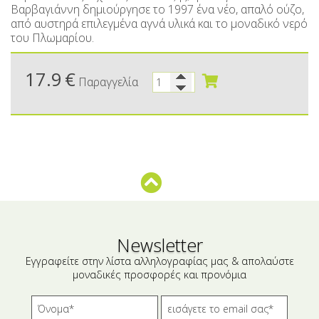
Μικρές ξενοδοχειακές συσκευασίες
Βούτυρα-Ταχίνι-Αλείμματα
Βαρβαγιάννη δημιούργησε το 1997 ένα νέο, απαλό ούζο,
από αυστηρά επιλεγμένα αγνά υλικά και το μοναδικό νερό
Αλμυρά snacks
Κεραλοιφές
του Πλωμαρίου.
Set Καλλυντικών
Τουρσιά
17.9
€
Παραγγελία
Ροφήματα
Μακιγιάζ
Ελαιόλαδο
Αλάτι
Αλόη
Αλίπαστα Ψαρικά
Διάφορα
Newsletter
Εγγραφείτε στην λίστα αλληλογραφίας μας & απολαύστε
Έτοιμα Μείγματα
μοναδικές προσφορές και προνόμια