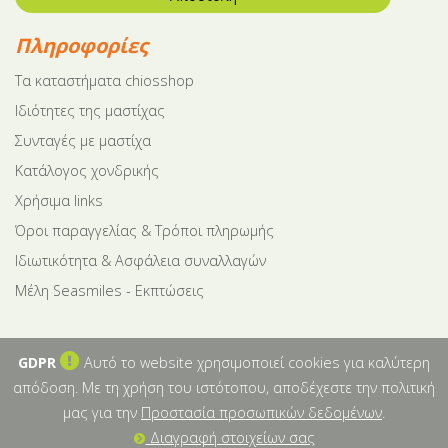
Πληροφορίες
Tα καταστήματα chiosshop
Ιδιότητες της μαστίχας
Συνταγές με μαστίχα
Κατάλογος χονδρικής
Χρήσιμα links
Όροι παραγγελίας & Τρόποι πληρωμής
Ιδιωτικότητα & Ασφάλεια συναλλαγών
Μέλη Seasmiles - Εκπτώσεις
GDPR
Αυτό το website χρησιμοποιεί cookies για καλύτερη
απόδοση. Με τη χρήση του ιστότοπου, αποδέχεστε την πολιτική
μας για την
Προστασία προσωπικών δεδομένων
.
Διαγραφή στοιχείων σας