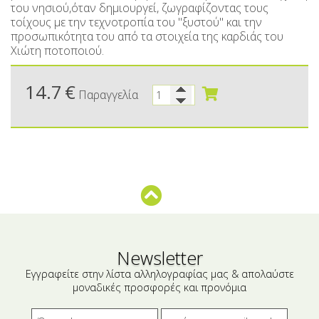
Μικρές ξενοδοχειακές συσκευασίες
Βούτυρα-Ταχίνι-Αλείμματα
του νησιού,όταν δημιουργεί, ζωγραφίζοντας τους
τοίχους με την τεχνοτροπία του "ξυστού" και την
Αλμυρά snacks
Κεραλοιφές
προσωπικότητα του από τα στοιχεία της καρδιάς του
Χιώτη ποτοποιού.
Set Καλλυντικών
Τουρσιά
14.7
€
Ροφήματα
Μακιγιάζ
Παραγγελία
Ελαιόλαδο
Αλάτι
Αλόη
Αλίπαστα Ψαρικά
Διάφορα
Newsletter
Έτοιμα Μείγματα
Εγγραφείτε στην λίστα αλληλογραφίας μας & απολαύστε
μοναδικές προσφορές και προνόμια