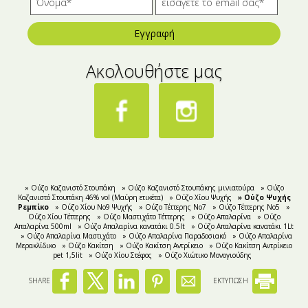
Εγγραφή
Ακολουθήστε μας
» Oύζο Καζανιστό Στουπάκη
» Ούζο Καζανιστό Στουπάκης μινιατούρα
» Ούζο
Καζανιστό Στουπάκη 46% vol (Μαύρη ετικέτα)
» Oύζο Χίου Ψυχής
» Oύζο Ψυχής
Ρεμπίκο
» Oύζο Χίου Νο9 Ψυχής
» Ούζο Τέττερης Νο7
» Ούζο Τέττερης Νo5
»
Ούζο Χίου Τέττερης
» Ούζο Μαστιχάτο Τέττερης
» Ούζο Απαλαρίνα
» Ούζο
Απαλαρίνα 500ml
» Ούζο Απαλαρίνα κανατάκι 0.5lt
» Ούζο Απαλαρίνα κανατάκι 1Lt
» Ούζο Απαλαρίνα Μαστιχάτο
» Ούζο Απαλαρίνα Παραδοσιακό
» Ούζο Απαλαρίνα
Μερακλίδικο
» Ούζο Κακίτση
» Ούζο Κακίτση Αντρίκειο
» Ούζο Κακίτση Αντρίκειο
pet 1,5lit
» Ούζο Χίου Στέφος
» Ούζο Χιώτικο Μονογιούδης
SHARE
ΕΚΤΥΠΩΣΗ