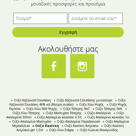
μοναδικές προσφορές και προνόμια
Εγγραφή
Ακολουθήστε μας
» Oύζο Καζανιστό Στουπάκη
» Ούζο Καζανιστό Στουπάκης μινιατούρα
» Ούζο
Καζανιστό Στουπάκη 46% vol (Μαύρη ετικέτα)
» Oύζο Χίου Ψυχής
» Oύζο Ψυχής
Ρεμπίκο
» Oύζο Χίου Νο9 Ψυχής
» Ούζο Τέττερης Νο7
» Ούζο Τέττερης Νo5
»
Ούζο Χίου Τέττερης
» Ούζο Μαστιχάτο Τέττερης
» Ούζο Απαλαρίνα
» Ούζο
Απαλαρίνα 500ml
» Ούζο Απαλαρίνα κανατάκι 0.5lt
» Ούζο Απαλαρίνα κανατάκι 1Lt
» Ούζο Απαλαρίνα Μαστιχάτο
» Ούζο Απαλαρίνα Παραδοσιακό
» Ούζο Απαλαρίνα
Μερακλίδικο
» Ούζο Κακίτση
» Ούζο Κακίτση Αντρίκειο
» Ούζο Κακίτση
Αντρίκειο pet 1,5lit
» Ούζο Χίου Στέφος
» Ούζο Χιώτικο Μονογιούδης