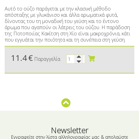
Μικρές ξενοδοχειακές συσκευασίες
Βούτυρα-Ταχίνι-Αλείμματα
Αυτό το ούζο παράγεται με την κλασική μέθοδο
Αλμυρά snacks
Κεραλοιφές
απόσταξης με γλυκάνισο και άλλα αρωματικά φυτά,
δίνοντας του τη μοναδική του γεύση και το έντονο
Set Καλλυντικών
Τουρσιά
άρωμα που αγαπούν οι λάτρεις του ούζου. Η παράδοση
της Ποτοποιίας Κακίτση στη Χίο είναι μακροχρόνια, κάτι
Ροφήματα
Μακιγιάζ
που εγγυάται την ποιότητα και τη συνέπεια στη γεύση.
Ελαιόλαδο
11.4
€
Παραγγελία
Αλάτι
Αλόη
Αλίπαστα Ψαρικά
Διάφορα
Έτοιμα Μείγματα
Newsletter
Εγγραφείτε στην λίστα αλληλογραφίας μας & απολαύστε