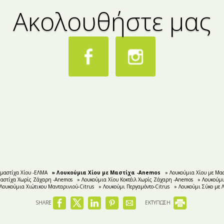
Ακολουθήστε μας
 μαστίχα Χίου -ΕΛΜΑ
» Λουκούμια Χίου με Μαστίχα -Anemos
» Λουκούμια Χίου με Μα
Μαστίχα Χωρίς Ζάχαρη -Anemos
» Λουκούμια Χίου Κοκτέιλ Χωρίς Ζάχαρη -Anemos
» Λουκούμι
 Λουκούμια Χιώτικου Μανταρινιού-Citrus
» Λουκούμι Περγαμόντο-Citrus
» Λουκούμι Σύκο με Λ
SHARE
ΕΚΤΥΠΩΣΗ