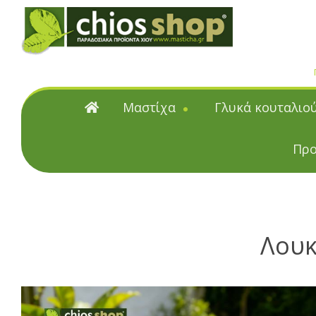
Μαστίχα
Γλυκά κουταλιο
Μαστίχα
Γλυκά κουταλιού
Προ
Φυσική μαστίχα Χίου
Γλυκά κουταλιού & μα
Μαστιχέλαια
Υποβρύχια
Επαγγελματικές Συσκευα
Κουταλιού και Μαρμ
Λουκ
Citrus γλυκά κουταλιού &
Γλυκά κουταλιού με μαστίχα
Γλυκά κουταλιού & Μαρμε
ζάχαρη