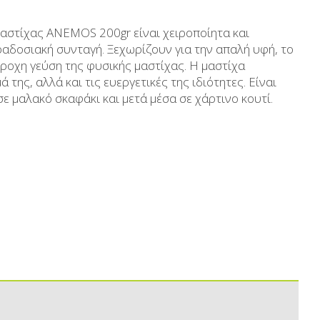
Aδυνατιστικά
Μέλι
αστίχας ANEMOS 200gr είναι χειροποίητα και
Αντηλιακά
Ανθόνερo-Ροδόνερo- Μ
αδοσιακή συνταγή. Ξεχωρίζουν για την απαλή υφή, το
έροχη γεύση της φυσικής μαστίχας. Η μαστίχα
κευασίες
Ανδρική περιποίηση
Βούτυρα-Ταχίνι-Αλ
της, αλλά και τις ευεργετικές της ιδιότητες. Είναι
υκτικά
Μικρές ξενοδοχειακές συσκευασίες
Αλμυρά snack
ε μαλακό σκαφάκι και μετά μέσα σε χάρτινο κουτί.
Κεραλοιφές
Τουρσιά
Set Καλλυντικών
Ροφήματα
Μακιγιάζ
Ελαιόλαδο
Αλάτι
Αλόη
Αλίπαστα Ψαρι
Διάφορα
Έτοιμα Μείγμα