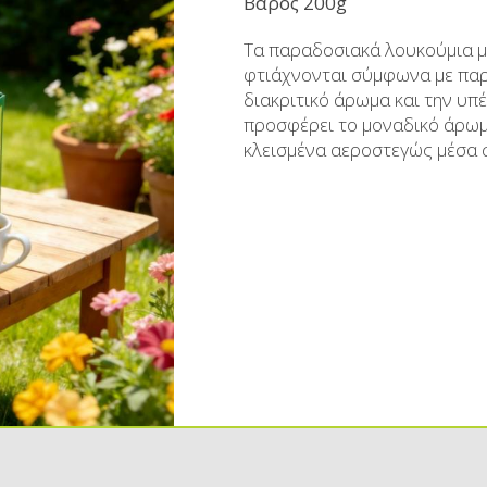
Βάρος 200g
Aμυγδαλωτά
Μπράντυ
Τα παραδοσιακά λουκούμια μ
Μπάρες
Ρακόμελα
φτιάχνονται σύμφωνα με παρ
διακριτικό άρωμα και την υπ
Ζαχαρούχοι Χυμοί - Σιρόπια
Λικέρ Επαγγελματικές συσ
προσφέρει το μοναδικό άρωμά 
Κουλουράκια Χιώτικα- Κουρκουμπίνια-
Μη αλκοολούχα - Αναψ
κλεισμένα αεροστεγώς μέσα σ
Μπισκότα
Σοκολάτες
Χαλβάς