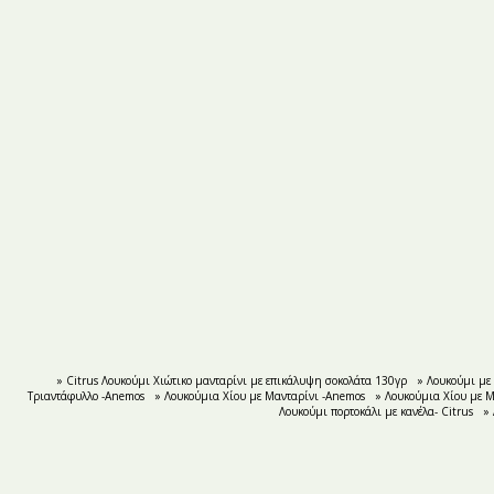
» Citrus Λουκούμι Χιώτικο μανταρίνι με επικάλυψη σοκολάτα 130γρ
» Λουκούμι με
Τριαντάφυλλο -Anemos
» Λουκούμια Χίου με Μανταρίνι -Αnemos
» Λουκούμια Χίου με 
Λουκούμι πορτοκάλι με κανέλα- Citrus
»