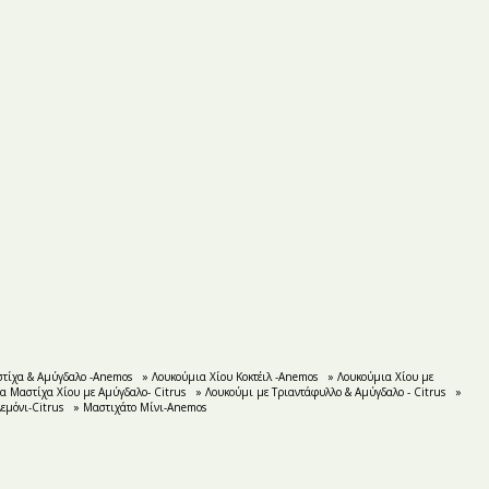
στίχα & Αμύγδαλο -Anemos
» Λουκούμια Χίου Κοκτέιλ -Anemos
» Λουκούμια Χίου με
α Μαστίχα Χίου με Aμύγδαλο- Citrus
» Λουκούμι με Τριαντάφυλλο & Αμύγδαλο - Citrus
»
εμόνι-Citrus
» Μαστιχάτο Μίνι-Anemos