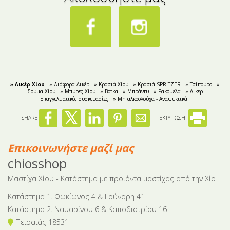
» Λικέρ Χίου
» Διάφορα Λικέρ
» Κρασιά Χίου
» Κρασιά SPRITZER
» Τσίπουρο
»
Σούμα Χίου
» Μπύρες Χίου
» Βότκα
» Μπράντυ
» Ρακόμελα
» Λικέρ
Επαγγελματικές συσκευασίες
» Μη αλκοολούχα - Αναψυκτικά
SHARE
ΕΚΤΥΠΩΣΗ
Επικοινωνήστε μαζί μας
chiosshop
Μαστίχα Χίου - Κατάστημα με προϊόντα μαστίχας από την Χίο
Κατάστημα 1. Φωκίωνος 4 & Γούναρη 41
Κατάστημα 2. Ναυαρίνου 6 & Καποδιστρίου 16
Πειραιάς 18531