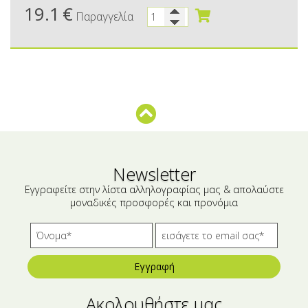
Μικρές ξενοδοχειακές συσκευασίες
Βούτυρα-Ταχίνι-Αλείμματα
19.1
€
Παραγγελία
Αλμυρά snacks
Κεραλοιφές
Set Καλλυντικών
Τουρσιά
Ροφήματα
Μακιγιάζ
Ελαιόλαδο
Αλάτι
Αλόη
Newsletter
Εγγραφείτε στην λίστα αλληλογραφίας μας & απολαύστε
Αλίπαστα Ψαρικά
μοναδικές προσφορές και προνόμια
Διάφορα
Έτοιμα Μείγματα
Εγγραφή
Ακολουθήστε μας