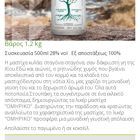
Γλυκά κουταλιού με μαστίχα Mastiha Deli
Περιποίηση χεριών και σώματος
Καλάθια δώρων - Αναμνηστικά
Καρύδα με μαστίχα
Κρασιά SPRITZER
Ζυμαρικά Χίου
Ούζα Καβάλας
Γλυκά κουταλιού & Μαρμελάδες χωρίς ζάχαρη
Ούζο επαγγελματικές συσκευασίες
Περιποίηση προσώπου
Τυροκομικά Χίου
Εποχιακά
Πίτες Χίου
Τσίπουρο
Παστέλια-Μαντολάτα-Γλειφιτζούρια
Kαραφάκια Ούζο- Τσίπουρο
Εποχιακά
Περιποίηση μαλλιών
Βιολογικά Προϊόντα
Σούμα Χίου
Βάρος
1.2 kg
Τουριστικές Μινιατούρες Ούζου-Mαγνητάκια
Οδοντόκρεμες - Στοματικά Διαλύματα
Χριστουγεννιάτικα
Μπύρες Χίου
Λουκούμια
Βότανα
Συσκευασία 500ml 28% vol Εξ αποστάξεως 100%
Η μαστίχα κυλάει σταγόνα-σταγόνα, σαν δάκρυ,στη γη της
Λάδια μαλλιών & σώματος
Aμυγδαλωτά
Πασχαλινά
Σάλτσες
Βότκα
Χίου.Εδώ και αιώνες, ο ρητινώδης χυμός που βγαίνει
αποκλειστικά από τον κορμό και τα κλαδιά του
Σπρέι σώματος - Αρώματα
Καφές με μαστίχα Χίου
Άγιος Βαλεντίνος
Μπράντυ
Μπάρες
μαστιχόδεντρου στη νότια Χίο, μας χαρίζει τη μοναδική
γεύση του και το ξεχωριστό άρωμά του. Όλα αυτά
Ζαχαρούχοι Χυμοί - Σιρόπια
Αποσμητικά
Παξιμάδια
Ρακόμελα
ποτοποιία Στουπάκη, τα συγκέντρωσε σε ένα εκλεκτό
απόσταγμα, δημιουργώντας τα λικέρ μαστίχα
Κουλουράκια Χιώτικα- Κουρκουμπίνια- Μπισκότα
Λικέρ Επαγγελματικές συσκευασίες
Aδυνατιστικά
Παστελαριές
"ΟΜΗΡΙΚΟ". Διατηρώντας την παράδοση και κρατώντας
αναλλοίωτα τα χαρακτηριστικά της μαστίχας, το λικέρ
Μη αλκοολούχα - Αναψυκτικά
Σοκολάτες
Αντηλιακά
Μέλι
"ΟΜΗΡΙΚΟ" προσφέρει μια μοναδική γευστική απόλαυση.
Ανθόνερo-Ροδόνερo- Μαστιχόνερο
Ανδρική περιποίηση
Χαλβάς
Απολαύστε το παγωμένο ή σε κοκτέιλ.