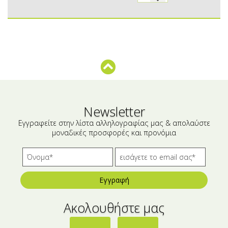
Μικρές ξενοδοχειακές συσκευασίες
Βούτυρα-Ταχίνι-Αλείμματα
Αλμυρά snacks
Κεραλοιφές
Set Καλλυντικών
Τουρσιά
Ροφήματα
Μακιγιάζ
Ελαιόλαδο
Αλάτι
Newsletter
Εγγραφείτε στην λίστα αλληλογραφίας μας & απολαύστε
Αλόη
μοναδικές προσφορές και προνόμια
Αλίπαστα Ψαρικά
Διάφορα
Εγγραφή
Έτοιμα Μείγματα
Ακολουθήστε μας