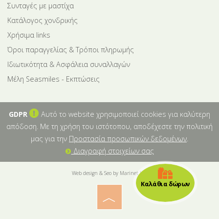
Συνταγές με μαστίχα
Κατάλογος χονδρικής
Χρήσιμα links
Όροι παραγγελίας & Τρόποι πληρωμής
Ιδιωτικότητα & Ασφάλεια συναλλαγών
Μέλη Seasmiles - Εκπτώσεις
GDPR
Αυτό το website χρησιμοποιεί cookies για καλύτερη
απόδοση. Με τη χρήση του ιστότοπου, αποδέχεστε την πολιτική
μας για την
Προστασία προσωπικών δεδομένων
.
Διαγραφή στοιχείων σας
Web design & Seo by Marinet Ltd
Καλάθια δώρων
︿