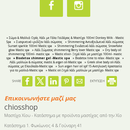
» Σώμα & Μαλλιά Ορός Λάδι με Γάλα Γαϊδάρας & Μαστίχα 100ml Donkey Milk - Mastic
Spa
» Συσφικτικό ιριδίζον λάδι σώματος
» Shimmering Αντιοξειδωτικό λάδι σώματος
Sunset sparkle 100ml Mastic spa
» Shimmering Ενυδατικό λάδι σώματος Snowflake
glow Mastic spa
» Λάδι Σώματος shimmering Berry lover Mastic spa
» Dry body oil
shimmering 100ml- mastic spa
» Mastic elixir- Ξηρό λάδι με μαστίχα 100ml- mastic
spa
» Biodetox shimmer gel -Mastic spa
» Biodetox time to relax -Mastic spa
»
Λάδι μαλλιών & σώματος mastic & argan oil-Mastic spa
» Greek olive body oil-Λάδι
σώματος με Ελαιόλαδο-Mastic spa
» Sun argan hair oil spf 15-Αντηλιακή προστασία
για τα μαλλιά-Mastic spa
» Mastic oil-Ξηρό λάδι μαλλιών με μαστίχα- Mastic spa
SHARE
ΕΚΤΥΠΩΣΗ
Επικοινωνήστε μαζί μας
chiosshop
Μαστίχα Χίου - Κατάστημα με προϊόντα μαστίχας από την Χίο
Κατάστημα 1. Φωκίωνος 4 & Γούναρη 41