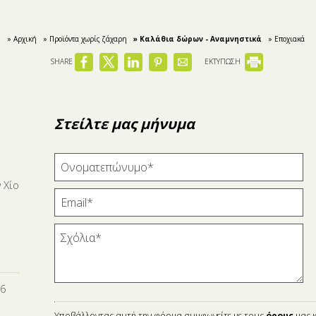
» Αρχική
» Προϊόντα χωρίς ζάχαρη
» Καλάθια δώρων - Αναμνηστικά
» Εποχιακά
SHARE
ΕΚΤΥΠΩΣΗ
Στείλτε μας μήνυμα
 Χίο
16
Υποβάλλοντας αυτή την φόρμα συμφωνείτε με τους
όρους
μας κ