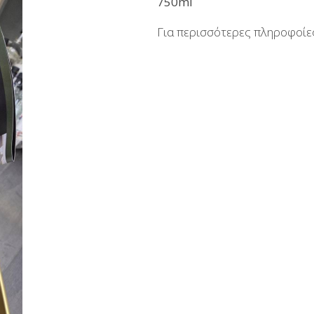
750ml
Aμυγδαλωτά
Μπράντυ
Για περισσότερες πληροφοί
Μπάρες
Ρακόμελα
Ζαχαρούχοι Χυμοί - Σιρόπια
Λικέρ Επαγγελματικές συσ
Κουλουράκια Χιώτικα- Κουρκουμπίνια-
Μη αλκοολούχα - Αναψ
Μπισκότα
Σοκολάτες
Χαλβάς