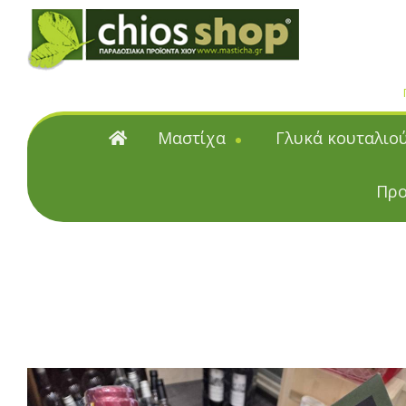
Μαστίχα
Γλυκά κουταλιο
Μαστίχα
Γλυκά κουταλιού
Προ
Φυσική μαστίχα Χίου
Γλυκά κουταλιού & μα
Μαστιχέλαια
Υποβρύχια
Επαγγελματικές Συσκευα
Κουταλιού και Μαρμ
Citrus γλυκά κουταλιού &
Γλυκά κουταλιού με μαστίχα
Γλυκά κουταλιού & Μαρμε
ζάχαρη