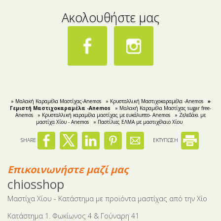
Ακολουθήστε μας
» Μαλακή Καραμέλα Μαστίχας-Anemos
» Κρυσταλλική Μαστιχοκαραμέλα -Anemos
»
Γεμιστή Mαστιχοκαραμέλα -Anemos
» Μαλακή Καραμέλα Μαστίχας sugar free-
Anemos
» Κρυσταλλική καραμέλα μαστίχας με ευκάλυπτο- Anemos
» Ζελεδάκι με
μαστίχα Χίου - Anemos
» Παστίλιες ΕΛΜΑ με μαστιχέλαιο Χίου
SHARE
ΕΚΤΥΠΩΣΗ
Επικοινωνήστε μαζί μας
chiosshop
Μαστίχα Χίου - Κατάστημα με προϊόντα μαστίχας από την Χίο
Κατάστημα 1. Φωκίωνος 4 & Γούναρη 41