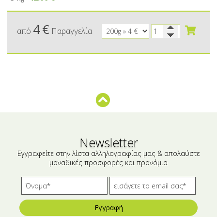
Μικρές ξενοδοχειακές συσκευασίες
Βούτυρα-Ταχίνι-Αλείμματα
Αλμυρά snacks
Κεραλοιφές
4
€
από
Παραγγελία
Set Καλλυντικών
Τουρσιά
Ροφήματα
Μακιγιάζ
Ελαιόλαδο
Αλάτι
Αλόη
Αλίπαστα Ψαρικά
Newsletter
Εγγραφείτε στην λίστα αλληλογραφίας μας & απολαύστε
Διάφορα
μοναδικές προσφορές και προνόμια
Έτοιμα Μείγματα
Εγγραφή