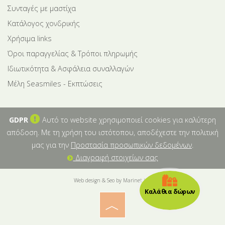
Συνταγές με μαστίχα
Κατάλογος χονδρικής
Χρήσιμα links
Όροι παραγγελίας & Τρόποι πληρωμής
Ιδιωτικότητα & Ασφάλεια συναλλαγών
Μέλη Seasmiles - Εκπτώσεις
GDPR
Αυτό το website χρησιμοποιεί cookies για καλύτερη
απόδοση. Με τη χρήση του ιστότοπου, αποδέχεστε την πολιτική
μας για την
Προστασία προσωπικών δεδομένων
.
Διαγραφή στοιχείων σας
Web design & Seo by Marinet Ltd
Καλάθια δώρων
︿