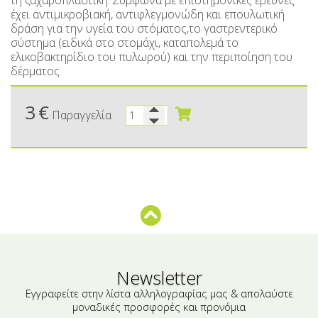
τη ζαχαροπλαστική. Σύμφωνα με επιστημονικές έρευνες
Μικρές ξενοδοχειακές συσκευασίες
Βούτυρα-Ταχίνι-Αλείμματα
έχει αντιμικροβιακή, αντιφλεγμονώδη και επουλωτική
δράση για την υγεία του στόματος,το γαστρεντερικό
Αλμυρά snacks
Κεραλοιφές
σύστημα (ειδικά στο στομάχι, καταπολεμά το
ελικοβακτηρίδιο του πυλωρού) και την περιποίηση του
Set Καλλυντικών
Τουρσιά
δέρματος.
Ροφήματα
Μακιγιάζ
3
€
Παραγγελία
Ελαιόλαδο
Αλάτι
Αλόη
Αλίπαστα Ψαρικά
Διάφορα
Έτοιμα Μείγματα
Newsletter
Εγγραφείτε στην λίστα αλληλογραφίας μας & απολαύστε
μοναδικές προσφορές και προνόμια