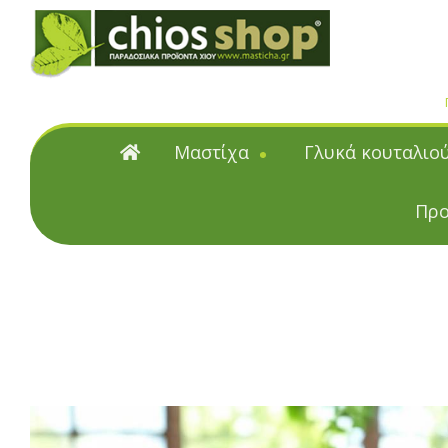
Μαστίχα
Γλυκά κουταλιο
Μαστίχα
Γλυκά κουταλιού
Προ
Φυσική μαστίχα Χίου
Γλυκά κουταλιού & μα
Μαστιχέλαια
Υποβρύχια
Επαγγελματικές Συσκευα
Κουταλιού και Μαρμ
Citrus γλυκά κουταλιού &
Γλυκά κουταλιού με μαστίχα
Γλυκά κουταλιού & Μαρμε
ζάχαρη