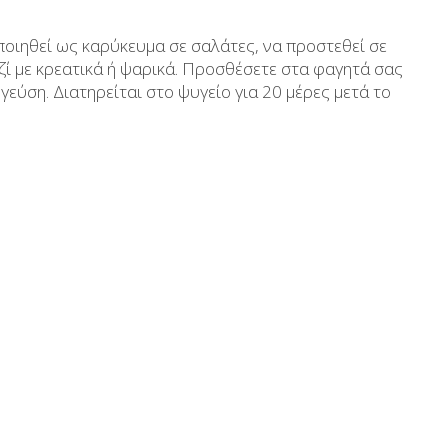
Aδυνατιστικά
Μέλι
οιηθεί ως καρύκευμα σε σαλάτες, να προστεθεί σε
Αντηλιακά
Ανθόνερo-Ροδόνερo- Μ
αζί με κρεατικά ή ψαρικά. Προσθέσετε στα φαγητά σας
 γεύση. Διατηρείται στο ψυγείο για 20 μέρες μετά το
κευασίες
Ανδρική περιποίηση
Βούτυρα-Ταχίνι-Αλ
υκτικά
Μικρές ξενοδοχειακές συσκευασίες
Αλμυρά snack
Κεραλοιφές
Τουρσιά
Set Καλλυντικών
Ροφήματα
Μακιγιάζ
Ελαιόλαδο
Αλάτι
Αλόη
Αλίπαστα Ψαρι
Διάφορα
Έτοιμα Μείγμα