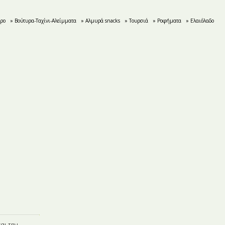
ερο
» Βούτυρα-Ταχίνι-Αλείμματα
» Αλμυρά snacks
» Τουρσιά
» Ροφήματα
» Ελαιόλαδο
αι την