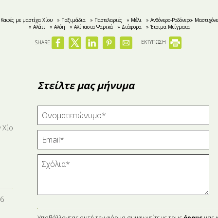
 Καφές με μαστίχα Χίου
» Παξιμάδια
» Παστελαριές
» Μέλι
» Ανθόνερo-Ροδόνερo- Μαστιχόν
» Αλάτι
» Αλόη
» Αλίπαστα Ψαρικά
» Διάφορα
» Έτοιμα Μείγματα
SHARE
ΕΚΤΥΠΩΣΗ
Στείλτε μας μήνυμα
 Χίο
16
Υποβάλλοντας αυτή την φόρμα συμφωνείτε με τους
όρους
μας κ