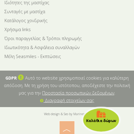
Ιδιότητες της μαστίχας
Συνταγές με μαστίχα
Κατάλογος χονδρικής
Χρήσιμα links
Όροι παραγγελίας & Τρόποι πληρωμής
Ιδιωτικότητα & Ασφάλεια συναλλαγών
Μέλη Seasmiles - Εκπτώσεις
GDPR
Αυτό το website χρησιμοποιεί cookies για καλύτερη
απόδοση. Με τη χρήση του ιστότοπου, αποδέχεστε την πολιτική
μας για την
Προστασία προσωπικών δεδομένων
.
Διαγραφή στοιχείων σας
Web design & Seo by Marinet Ltd
Καλάθια δώρων
︿