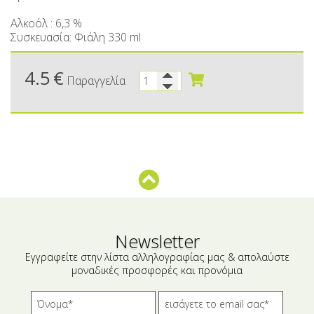
Μικρές ξενοδοχειακές συσκευασίες
Βούτυρα-Ταχίνι-Αλείμματα
Αλκοόλ : 6,3 %
Αλμυρά snacks
Κεραλοιφές
Συσκευασία: Φιάλη 330 ml
Set Καλλυντικών
Τουρσιά
4.5
€
Παραγγελία
Ροφήματα
Μακιγιάζ
Ελαιόλαδο
Αλάτι
Αλόη
Αλίπαστα Ψαρικά
Διάφορα
Newsletter
Εγγραφείτε στην λίστα αλληλογραφίας μας & απολαύστε
Έτοιμα Μείγματα
μοναδικές προσφορές και προνόμια