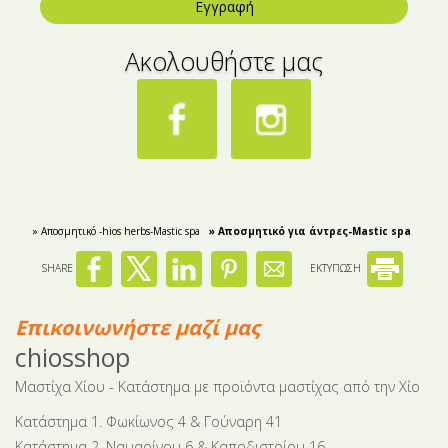
Μικρές ξενοδοχειακές συσκευασίες
Βούτυρα-Ταχίνι-Αλείμματα
Εγγραφή
Αλμυρά snacks
Κεραλοιφές
Ακολουθήστε μας
Set Καλλυντικών
Τουρσιά
Ροφήματα
Μακιγιάζ
Ελαιόλαδο
Αλάτι
» Αποσμητικό -hios herbs-Mastic spa
» Αποσμητικό για άντρες-Mastic spa
Αλόη
SHARE
ΕΚΤΥΠΩΣΗ
Αλίπαστα Ψαρικά
Επικοινωνήστε μαζί μας
Διάφορα
chiosshop
Έτοιμα Μείγματα
Μαστίχα Χίου - Κατάστημα με προϊόντα μαστίχας από την Χίο
Κατάστημα 1. Φωκίωνος 4 & Γούναρη 41
Κατάστημα 2. Ναυαρίνου 6 & Καποδιστρίου 16