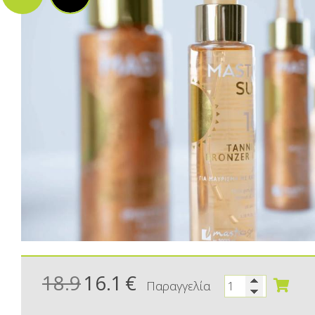
18.9
16.1
€
Παραγγελία