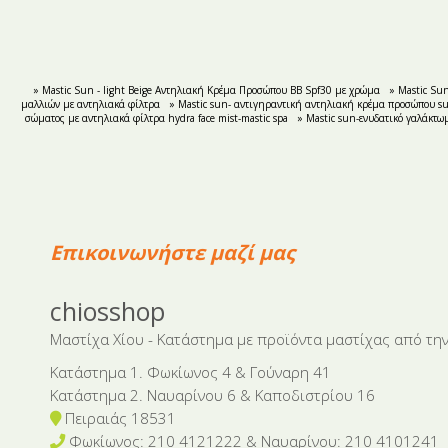
» Mastic Sun - light Beige Αντηλιακή Κρέμα Προσώπου ΒΒ Spf30 με χρώμα
» Mastic Su
μαλλιών με αντηλιακά φίλτρα
» Mastic sun- αντιγηραντική αντηλιακή κρέμα προσώπου sup
σώματος με αντηλιακά φίλτρα hydra face mist-mastic spa
» Mastic sun-ενυδατικό γαλάκτωμ
Επικοινωνήστε μαζί μας
chiosshop
Μαστίχα Χίου - Κατάστημα με προϊόντα μαστίχας από την
Κατάστημα 1. Φωκίωνος 4 & Γούναρη 41
Κατάστημα 2. Ναυαρίνου 6 & Καποδιστρίου 16
Πειραιάς 18531
Φωκίωνος: 210 4121222 & Nαυαρίνου: 210 4101241