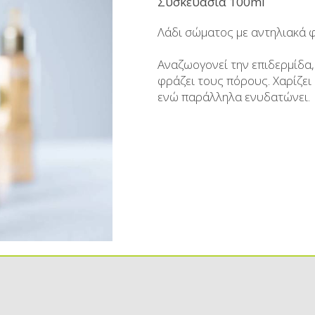
Συσκευασία 100ml
Aμυγδαλωτά
Μπράντυ
Λάδι σώματος με αντηλιακά φ
Μπάρες
Ρακόμελα
Αναζωογονεί την επιδερμίδα
Ζαχαρούχοι Χυμοί - Σιρόπια
Λικέρ Επαγγελματικές συσ
φράζει τους πόρους. Χαρίζει
Κουλουράκια Χιώτικα- Κουρκουμπίνια-
Μη αλκοολούχα - Αναψ
ενώ παράλληλα ενυδατώνει.
Μπισκότα
Σοκολάτες
Χαλβάς