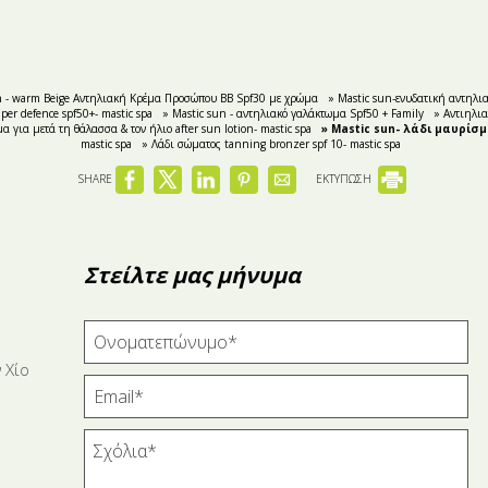
n - warm Beige Αντηλιακή Κρέμα Προσώπου ΒΒ Spf30 με χρώμα
» Mastic sun-ενυδατική αντηλια
er defence spf50+- mastic spa
» Mastic sun - αντηλιακό γαλάκτωμα Spf50 + Family
» Αντιηλια
α για μετά τη θάλασσα & τον ήλιο after sun lotion- mastic spa
» Mastic sun- λάδι μαυρίσμ
mastic spa
» Λάδι σώματος tanning bronzer spf 10- mastic spa
SHARE
ΕΚΤΥΠΩΣΗ
Στείλτε μας μήνυμα
 Χίο