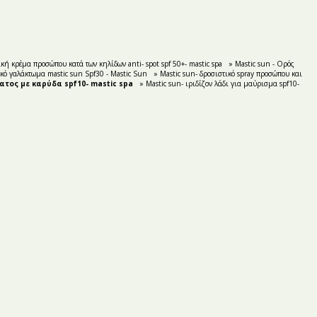
κή κρέμα προσώπου κατά των κηλίδων anti- spot spf 50+- mastic spa
» Mastic sun - Ορός
κό γαλάκτωμα mastic sun Spf30 - Mastic Sun
» Mastic sun- δροσιστικό spray προσώπου και
ατος με καρύδα spf10- mastic spa
» Mastic sun- ιριδίζον λάδι για μαύρισμα spf10-