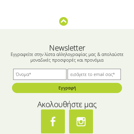
Μικρές ξενοδοχειακές συσκευασίες
Βούτυρα-Ταχίνι-Αλείμματα
Αλμυρά snacks
Κεραλοιφές
Set Καλλυντικών
Τουρσιά
Ροφήματα
Μακιγιάζ
Newsletter
Ελαιόλαδο
Εγγραφείτε στην λίστα αλληλογραφίας μας & απολαύστε
μοναδικές προσφορές και προνόμια
Αλάτι
Αλόη
Αλίπαστα Ψαρικά
Εγγραφή
Διάφορα
Ακολουθήστε μας
Έτοιμα Μείγματα