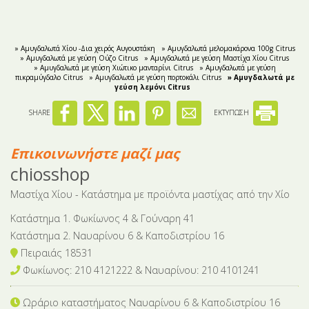
» Αμυγδαλωτά Χίου -Δια χειρός Αυγουστάκη
» Αμυγδαλωτά μελομακάρονα 100g Citrus
» Aμυγδαλωτά με γεύση Ούζο Citrus
» Aμυγδαλωτά με γεύση Μαστίχα Χίου Citrus
» Αμυγδαλωτά με γεύση Χιώτικο μανταρίνι Citrus
» Αμυγδαλωτά με γεύση
πικραμύγδαλο Citrus
» Αμυγδαλωτά με γεύση πορτοκάλι Citrus
» Αμυγδαλωτά με
γεύση λεμόνι Citrus
SHARE
ΕΚΤΥΠΩΣΗ
Επικοινωνήστε μαζί μας
chiosshop
Μαστίχα Χίου - Κατάστημα με προϊόντα μαστίχας από την Χίο
Κατάστημα 1. Φωκίωνος 4 & Γούναρη 41
Κατάστημα 2. Ναυαρίνου 6 & Καποδιστρίου 16
Πειραιάς 18531
Φωκίωνος: 210 4121222 & Nαυαρίνου: 210 4101241
Ωράριο καταστήματος Ναυαρίνου 6
& Καποδιστρίου 16